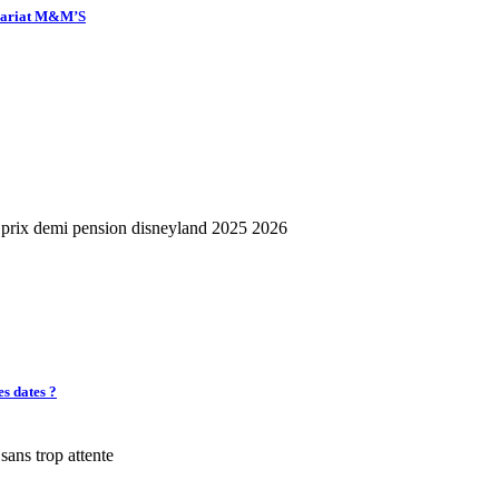
enariat M&M’S
es dates ?