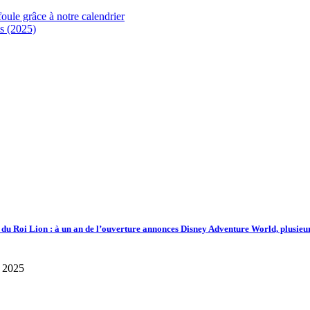
foule grâce à notre calendrier
s (2025)
d du Roi Lion : à un an de l’ouverture annonces Disney Adventure World, plusieu