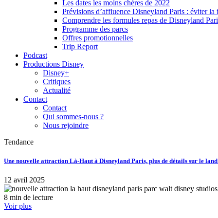
Les dates les moins chères de 2022
Prévisions d’affluence Disneyland Paris : éviter la 
Comprendre les formules repas de Disneyland Pari
Programme des parcs
Offres promotionnelles
Trip Report
Podcast
Productions Disney
Disney+
Critiques
Actualité
Contact
Contact
Qui sommes-nous ?
Nous rejoindre
Tendance
Une nouvelle attraction Là-Haut à Disneyland Paris, plus de détails sur le lan
12 avril 2025
8 min de lecture
Voir plus