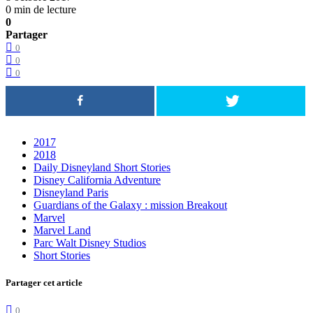
0 min de lecture
0
Partager
0
0
0
2017
2018
Daily Disneyland Short Stories
Disney California Adventure
Disneyland Paris
Guardians of the Galaxy : mission Breakout
Marvel
Marvel Land
Parc Walt Disney Studios
Short Stories
Partager cet article
0