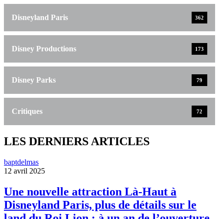
Disneyland Paris
362
Disney Productions
173
Disney Parks
79
Critiques
72
LES DERNIERS ARTICLES
baptdelmas
12 avril 2025
Une nouvelle attraction Là-Haut à
Disneyland Paris, plus de détails sur le
land du Roi Lion : à un an de l’ouverture