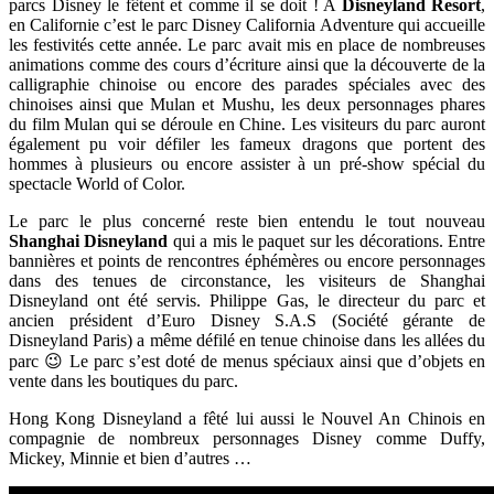
parcs Disney le fêtent et comme il se doit ! A
Disneyland Resort
,
en Californie c’est le parc Disney California Adventure qui accueille
les festivités cette année. Le parc avait mis en place de nombreuses
animations comme des cours d’écriture ainsi que la découverte de la
calligraphie chinoise ou encore des parades spéciales avec des
chinoises ainsi que Mulan et Mushu, les deux personnages phares
du film Mulan qui se déroule en Chine. Les visiteurs du parc auront
également pu voir défiler les fameux dragons que portent des
hommes à plusieurs ou encore assister à un pré-show spécial du
spectacle World of Color.
Le parc le plus concerné reste bien entendu le tout nouveau
Shanghai Disneyland
qui a mis le paquet sur les décorations. Entre
bannières et points de rencontres éphémères ou encore personnages
dans des tenues de circonstance, les visiteurs de Shanghai
Disneyland ont été servis. Philippe Gas, le directeur du parc et
ancien président d’Euro Disney S.A.S (Société gérante de
Disneyland Paris) a même défilé en tenue chinoise dans les allées du
parc 😉 Le parc s’est doté de menus spéciaux ainsi que d’objets en
vente dans les boutiques du parc.
Hong Kong Disneyland a fêté lui aussi le Nouvel An Chinois en
compagnie de nombreux personnages Disney comme Duffy,
Mickey, Minnie et bien d’autres …