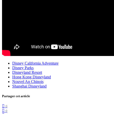
Disney California Adventure
Disney Parks
Disneyland Resort
Hong Kong Disneyland
Nouvel An Chinois
Shanghai Disneyland
Partager cet article
0
0