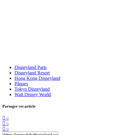
Disneyland Paris
Disneyland Resort
Hong Kong Disneyland
Pâques
Tokyo Disneyland
Walt Disney World
Partager cet article
0
0
0