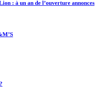
 Lion : à un an de l’ouverture annonces
M&M’S
 ?