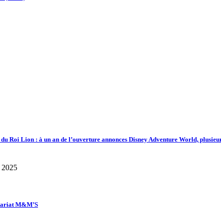
d du Roi Lion : à un an de l’ouverture annonces Disney Adventure World, plusieu
enariat M&M’S