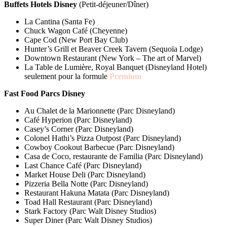
Buffets Hotels Disney
(Petit-déjeuner/Dîner)
La Cantina (Santa Fe)
Chuck Wagon Café (Cheyenne)
Cape Cod (New Port Bay Club)
Hunter’s Grill et Beaver Creek Tavern (Sequoïa Lodge)
Downtown Restaurant (New York – The art of Marvel)
La Table de Lumière, Royal Banquet (Disneyland Hotel)
seulement pour la formule
Premium
Fast Food Parcs Disney
Au Chalet de la Marionnette (Parc Disneyland)
Café Hyperion (Parc Disneyland)
Casey’s Corner (Parc Disneyland)
Colonel Hathi’s Pizza Outpost (Parc Disneyland)
Cowboy Cookout Barbecue (Parc Disneyland)
Casa de Coco, restaurante de Familia (Parc Disneyland)
Last Chance Café (Parc Disneyland)
Market House Deli (Parc Disneyland)
Pizzeria Bella Notte (Parc Disneyland)
Restaurant Hakuna Matata (Parc Disneyland)
Toad Hall Restaurant (Parc Disneyland)
Stark Factory (Parc Walt Disney Studios)
Super Diner (Parc Walt Disney Studios)