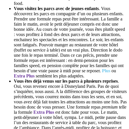
food.
Vous visitez les parcs avec de jeunes enfants
. Vous
découvrez les parcs en compagnie d’un ou plusieurs enfants.
Prendre une formule repas peut être intéressant. La famille a
faim le matin, avoir le petit déjeuner compris est donc une
bonne idée. Au cours de votre journée, vous êtes plutôt speed
: vous profitez à fond des deux parcs et de leurs attractions,
enchainez les spectacles et les rencontres. Le soir, les enfants
sont fatigués. Pouvoir manger au restaurant de votre hôtel
(buffet ou service à table) est un vrai plus. Direction le dodo
une fois le repas terminé. Dans ce cas précis, prendre une
formule repas est intéressant : en demi-pension pour les
familles speed, en pension complète pour les familles qui ont
besoin d’une vraie pause à midi pour se reposer.
Plus
ou
Extra Plus
semblent les plus adaptées.
Vous êtes déjà venus sur les parcs à plusieurs reprises
.
Oui, vous revenez encore à Disneyland Paris. Pas de quoi
s’inquiéter, nous aussi. A la différence des groupes de visiteurs
précédents, vous courrez moins dans tous les sens, et en soi,
vous avez déjà fait toutes les attractions au moins une fois. Pas
besoin donc de vous presser. Une formule repas
premium
telle
la formule
Extra Plus
est donc faite pour vous. Le matin,
petit-déjeuner à votre hôtel, sympa. Le midi, petite pause dans
l’un des restaurants de service à table du parc, vous profitez
de l’ambiance. Dans l’après-midi, profitez de la boisson+ et