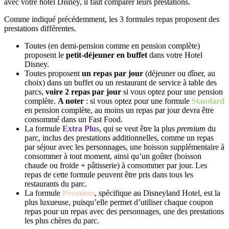
avec votre hôtel Disney, il faut comparer leurs prestations.
Comme indiqué précédemment, les 3 formules repas proposent des
prestations différentes.
Toutes (en demi-pension comme en pension complète)
proposent le
petit-déjeuner en buffet
dans votre Hotel
Disney.
Toutes proposent
un repas par jour
(déjeuner ou dîner, au
choix) dans un buffet ou un restaurant de service à table des
parcs,
voire
2 repas par jour
si vous optez pour une pension
complète.
A noter
: si vous optez pour une formule
Standard
en pension complète, au moins un repas par jour devra être
consommé dans un Fast Food.
La formule
Extra Plus
, qui se veut être la plus
premium
du
parc, inclus des prestations additionnelles, comme un repas
par séjour avec les personnages, une boisson supplémentaire à
consommer à tout moment, ainsi qu’un goûter (boisson
chaude ou froide + pâtisserie) à consommer par jour. Les
repas de cette formule peuvent être pris dans tous les
restaurants du parc.
La formule
Premium
, spécifique au Disneyland Hotel, est la
plus luxueuse, puisqu’elle permet d’utiliser chaque coupon
repas pour un repas avec des personnages, une des prestations
les plus chères du parc.