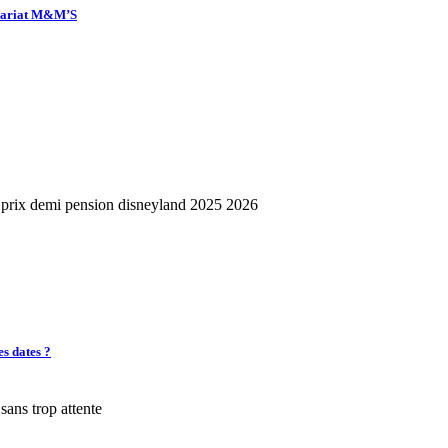
enariat M&M’S
es dates ?