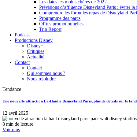
Les dates les moins chères de 2022
Prévisions d’affluence Disneyland Paris : éviter la 
Comprendre les formules repas de Disneyland Pari
Programme des parcs
Offres promotionnelles
Trip Report
Podcast
Productions Disney
Disney+
Critiques
Actualité
Contact
Contact
Qui sommes-nous ?
Nous rejoindre
Tendance
Une nouvelle attraction Là-Haut à Disneyland Paris, plus de détails sur le lan
12 avril 2025
8 min de lecture
Voir plus