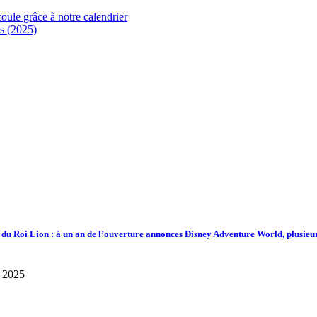
foule grâce à notre calendrier
s (2025)
d du Roi Lion : à un an de l’ouverture annonces Disney Adventure World, plusieu