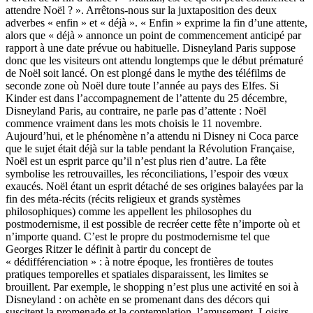
attendre Noël ? ». Arrêtons-nous sur la juxtaposition des deux
adverbes « enfin » et « déjà ». « Enfin » exprime la fin d’une attente,
alors que « déjà » annonce un point de commencement anticipé par
rapport à une date prévue ou habituelle. Disneyland Paris suppose
donc que les visiteurs ont attendu longtemps que le début prématuré
de Noël soit lancé. On est plongé dans le mythe des téléfilms de
seconde zone où Noël dure toute l’année au pays des Elfes. Si
Kinder est dans l’accompagnement de l’attente du 25 décembre,
Disneyland Paris, au contraire, ne parle pas d’attente : Noël
commence vraiment dans les mots choisis le 11 novembre.
Aujourd’hui, et le phénomène n’a attendu ni Disney ni Coca parce
que le sujet était déjà sur la table pendant la Révolution Française,
Noël est un esprit parce qu’il n’est plus rien d’autre. La fête
symbolise les retrouvailles, les réconciliations, l’espoir des vœux
exaucés. Noël étant un esprit détaché de ses origines balayées par la
fin des méta-récits (récits religieux et grands systèmes
philosophiques) comme les appellent les philosophes du
postmodernisme, il est possible de recréer cette fête n’importe où et
n’importe quand. C’est le propre du postmodernisme tel que
Georges Ritzer le définit à partir du concept de
« dédifférenciation » : à notre époque, les frontières de toutes
pratiques temporelles et spatiales disparaissent, les limites se
brouillent. Par exemple, le shopping n’est plus une activité en soi à
Disneyland : on achète en se promenant dans des décors qui
suscitent la promenade et la contemplation, l’amusement. Loisirs,