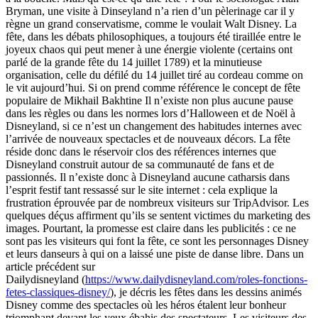
Bryman, une visite à Dinseyland n’a rien d’un pèlerinage car il y
règne un grand conservatisme, comme le voulait Walt Disney. La
fête, dans les débats philosophiques, a toujours été tiraillée entre le
joyeux chaos qui peut mener à une énergie violente (certains ont
parlé de la grande fête du 14 juillet 1789) et la minutieuse
organisation, celle du défilé du 14 juillet tiré au cordeau comme on
le vit aujourd’hui. Si on prend comme référence le concept de fête
populaire de Mikhail Bakhtine Il n’existe non plus aucune pause
dans les règles ou dans les normes lors d’Halloween et de Noël à
Disneyland, si ce n’est un changement des habitudes internes avec
l’arrivée de nouveaux spectacles et de nouveaux décors. La fête
réside donc dans le réservoir clos des références internes que
Disneyland construit autour de sa communauté de fans et de
passionnés. Il n’existe donc à Disneyland aucune catharsis dans
l’esprit festif tant ressassé sur le site internet : cela explique la
frustration éprouvée par de nombreux visiteurs sur TripAdvisor. Les
quelques déçus affirment qu’ils se sentent victimes du marketing des
images. Pourtant, la promesse est claire dans les publicités : ce ne
sont pas les visiteurs qui font la fête, ce sont les personnages Disney
et leurs danseurs à qui on a laissé une piste de danse libre. Dans un
article précédent sur
Dailydisneyland (
https://www.dailydisneyland.com/roles-fonctions-
fetes-classiques-disney/
), je décris les fêtes dans les dessins animés
Disney comme des spectacles où les héros étalent leur bonheur
triomphant devant les yeux ébahis des spectateurs. Les visiteurs des