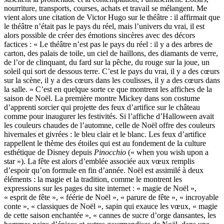
nourriture, transports, courses, achats et travail se mélangent. Me
vient alors une citation de Victor Hugo sur le théâtre : il affirmait que
le théâtre n’était pas le pays du réel, mais l’univers du vrai, il est
alors possible de créer des émotions sincères avec des décors
factices : « Le théâtre n’est pas le pays du réel : il y a des arbres de
carton, des palais de toile, un ciel de haillons, des diamants de verre,
de l’or de clinquant, du fard sur la pêche, du rouge sur la joue, un
soleil qui sort de dessous terre. C’est le pays du vrai, il y a des cœurs
sur la scène, il y a des cœurs dans les coulisses, il y a des cœurs dans
la salle. » C’est en quelque sorte ce que montrent les affiches de la
saison de Noël. La première montre Mickey dans son costume
d’apprenti sorcier qui projette des feux d’artifice sur le château
comme pour inaugurer les festivités. Si l’affiche d’Halloween avait
les couleurs chaudes de l’automne, celle de Noël offre des couleurs
hivernales et givrées : le bleu clair et le blanc. Les feux d’artifice
rappellent le thème des étoiles qui est au fondement de la culture
esthétique de Disney depuis
Pinocchio
(« when you wish upon a
star »). La fête est alors d’emblée associée aux vœux remplis
d’espoir qu’on formule en fin d’année. Noël est assimilé à deux
éléments : la magie et la tradition, comme le montrent les
expressions sur les pages du site internet : « magie de Noël »,
« esprit de fête », « féérie de Noël », « parure de fête », « incroyable
conte », « classiques de Noël », sapin qui exauce les vœux, « magie
de cette saison enchantée », « cannes de sucre d’orge dansantes, les