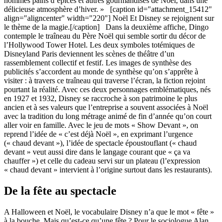
hommes pains d’épices et autres gourmandises de Noël, dans une
délicieuse atmosphère d’hiver. » [caption id="attachment_15412"
align="aligncenter" width="220"]
Noël Et Disney se rejoignent sur
le thème de la magie.[/caption] Dans la deuxième affiche, Dingo
contemple le traîneau du Père Noël qui semble sortir du décor de
l’Hollywood Tower Hotel. Les deux symboles totémiques de
Disneyland Paris deviennent les scènes de théâtre d’un
rassemblement collectif et festif. Les images de synthèse des
publicités s’accordent au monde de synthèse qu’on s’apprête à
visiter : à travers ce traîneau qui traverse l’écran, la fiction rejoint
pourtant la réalité. Avec ces deux personnages emblématiques, nés
en 1927 et 1932, Disney se raccroche à son patrimoine le plus
ancien et à ses valeurs que l’entreprise a souvent associées à Noël
avec la tradition du long métrage animé de fin d’année qu’on court
aller voir en famille. Avec le jeu de mots « Show Devant », on
reprend l’idée de « c’est déjà Noël », en exprimant l’urgence
(« chaud devant »), l’idée de spectacle époustouflant (« chaud
devant » veut aussi dire dans le langage courant que « ça va
chauffer ») et celle du cadeau servi sur un plateau (l’expression
« chaud devant » intervient à l’origine surtout dans les restaurants).
De la fête au spectacle
A Halloween et Noël, le vocabulaire Disney n’a que le mot « fête »
à la bouche. Mais qu’est-ce qu’une fête ? Pour le sociologue Alan