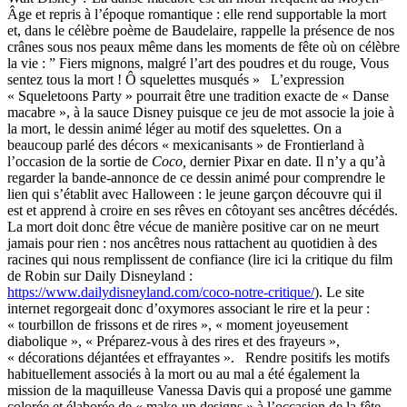
Âge et repris à l’époque romantique : elle rend supportable la mort
et, dans le célèbre poème de Baudelaire, rappelle la présence de nos
crânes sous nos peaux même dans les moments de fête où on célèbre
la vie : ” Fiers mignons, malgré l’art des poudres et du rouge, Vous
sentez tous la mort ! Ô squelettes musqués » L’expression
« Squeletoons Party » pourrait être une tradition exacte de « Danse
macabre », à la sauce Disney puisque ce jeu de mot associe la joie à
la mort, le dessin animé léger au motif des squelettes. On a
beaucoup parlé des décors « mexicanisants » de Frontierland à
l’occasion de la sortie de
Coco,
dernier Pixar en date. Il n’y a qu’à
regarder la bande-annonce de ce dessin animé pour comprendre le
lien qui s’établit avec Halloween : le jeune garçon découvre qui il
est et apprend à croire en ses rêves en côtoyant ses ancêtres décédés.
La mort doit donc être vécue de manière positive car on ne meurt
jamais pour rien : nos ancêtres nous rattachent au quotidien à des
racines qui nous remplissent de confiance (lire ici la critique du film
de Robin sur Daily Disneyland :
https://www.dailydisneyland.com/coco-notre-critique/
). Le site
internet regorgeait donc d’oxymores associant le rire et la peur :
« tourbillon de frissons et de rires », « moment joyeusement
diabolique », « Préparez-vous à des rires et des frayeurs »,
« décorations déjantées et effrayantes ». Rendre positifs les motifs
habituellement associés à la mort ou au mal a été également la
mission de la maquilleuse Vanessa Davis qui a proposé une gamme
colorée et élaborée de « make-up designs » à l’occasion de la fête