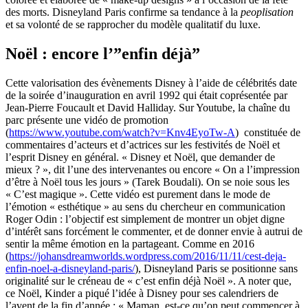
des morts. Disneyland Paris confirme sa tendance à la
peoplisation
et sa volonté de se rapprocher du modèle qualitatif du luxe.
Noël : encore l’”enfin déjà”
Cette valorisation des évènements Disney à l’aide de célébrités date
de la soirée d’inauguration en avril 1992 qui était coprésentée par
Jean-Pierre Foucault et David Halliday. Sur Youtube, la chaîne du
parc présente une vidéo de promotion
(
https://www.youtube.com/watch?v=Knv4EyoTw-A
) constituée de
commentaires d’acteurs et d’actrices sur les festivités de Noël et
l’esprit Disney en général. « Disney et Noël, que demander de
mieux ? », dit l’une des intervenantes ou encore « On a l’impression
d’être à Noël tous les jours » (Tarek Boudali). On se noie sous les
« C’est magique ». Cette vidéo est purement dans le mode de
l’émotion « esthétique » au sens du chercheur en communication
Roger Odin : l’objectif est simplement de montrer un objet digne
d’intérêt sans forcément le commenter, et de donner envie à autrui de
sentir la même émotion en la partageant. Comme en 2016
(
https://johansdreamworlds.wordpress.com/2016/11/11/cest-deja-
enfin-noel-a-disneyland-paris/
), Disneyland Paris se positionne sans
originalité sur le créneau de « c’est enfin déjà Noël ». A noter que,
ce Noël, Kinder a piqué l’idée à Disney pour ses calendriers de
l’avent de la fin d’année : « Maman, est-ce qu’on peut commencer à