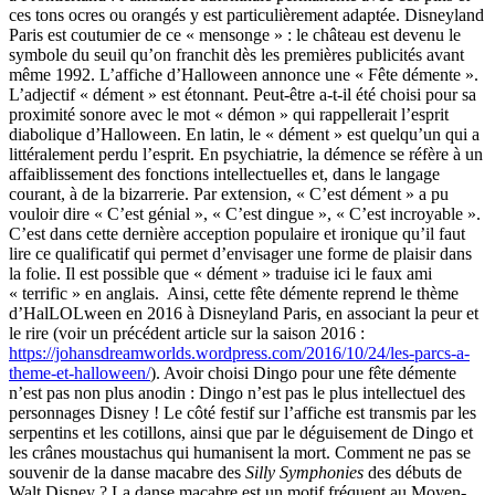
ces tons ocres ou orangés y est particulièrement adaptée. Disneyland
Paris est coutumier de ce « mensonge » : le château est devenu le
symbole du seuil qu’on franchit dès les premières publicités avant
même 1992. L’affiche d’Halloween annonce une « Fête démente ».
L’adjectif « dément » est étonnant. Peut-être a-t-il été choisi pour sa
proximité sonore avec le mot « démon » qui rappellerait l’esprit
diabolique d’Halloween. En latin, le « dément » est quelqu’un qui a
littéralement perdu l’esprit. En psychiatrie, la démence se réfère à un
affaiblissement des fonctions intellectuelles et, dans le langage
courant, à de la bizarrerie. Par extension, « C’est dément » a pu
vouloir dire « C’est génial », « C’est dingue », « C’est incroyable ».
C’est dans cette dernière acception populaire et ironique qu’il faut
lire ce qualificatif qui permet d’envisager une forme de plaisir dans
la folie. Il est possible que « dément » traduise ici le faux ami
« terrific » en anglais.
Ainsi, cette fête démente reprend le thème
d’HalLOLween en 2016 à Disneyland Paris, en associant la peur et
le rire (voir un précédent article sur la saison 2016 :
https://johansdreamworlds.wordpress.com/2016/10/24/les-parcs-a-
theme-et-halloween/
). Avoir choisi Dingo pour une fête démente
n’est pas non plus anodin : Dingo n’est pas le plus intellectuel des
personnages Disney ! Le côté festif sur l’affiche est transmis par les
serpentins et les cotillons, ainsi que par le déguisement de Dingo et
les crânes moustachus qui humanisent la mort. Comment ne pas se
souvenir de la danse macabre des
Silly Symphonies
des débuts de
Walt Disney ? La danse macabre est un motif fréquent au Moyen-