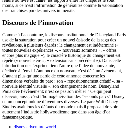
reliure du livre est claire, les rapports entre les chapitres le sont
moins, si ce n’est l’affirmation de généralités comme la valorisation
des franchises par des univers immersifs.
Discours de l’innovation
Comme à l’accoutumé, le discours institutionnel de Disneyland Paris
use de la saturation pour créer un nouvel épisode de la saga des
révélations, à plusieurs égards : le changement est indéterminé («
toutes nouvelles expériences », « nouveaux sommets », « offres
encore plus magique »), le caractère historique du changement est
répété (« nouvelle ère », « extension sans précédent »). Dans cette
introduction ne s’exprime rien d’autre que l’idée de nouveauté,
déclinée à l’envi. L’annonce du nouveau, c’est déjà un évènement,
d’autant plus qu’une partie de cette annonce concerne les
dimensions verbales du parc : son « repositionnement créatif », sa «
nouvelle identité visuelle », son changement de nom. Disneyland
Paris crée l’évènement: n’est-ce pas son métier ? Ce qui peut
décevoir, aussi, c’est l’homogénéisation des “seconds parcs” Disney
en un concept unique d’aventures diverses. Le parc Walt Disney
Studios avait tous les défauts du monde mais il proposait de voir
autrement l’industrie hollywoodienne que dans son âge d’or
fantasmagorique.
disney adventure world