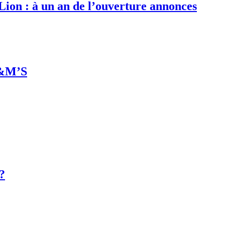
 Lion : à un an de l’ouverture annonces
M&M’S
 ?