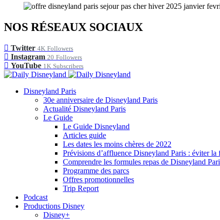
NOS RÉSEAUX SOCIAUX
Twitter
4K
Followers
Instagram
20
Followers
YouTube
1K
Subscribers
Disneyland Paris
30e anniversaire de Disneyland Paris
Actualité Disneyland Paris
Le Guide
Le Guide Disneyland
Articles guide
Les dates les moins chères de 2022
Prévisions d’affluence Disneyland Paris : éviter la 
Comprendre les formules repas de Disneyland Pari
Programme des parcs
Offres promotionnelles
Trip Report
Podcast
Productions Disney
Disney+