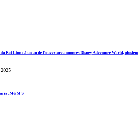
d du Roi Lion : à un an de l’ouverture annonces Disney Adventure World, plusieu
enariat M&M’S