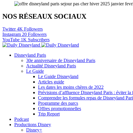
NOS RÉSEAUX SOCIAUX
Twitter
4K
Followers
Instagram
20
Followers
YouTube
1K
Subscribers
Disneyland Paris
30e anniversaire de Disneyland Paris
Actualité Disneyland Paris
Le Guide
Le Guide Disneyland
Articles guide
Les dates les moins chères de 2022
Prévisions d’affluence Disneyland Paris : éviter la 
Comprendre les formules repas de Disneyland Pari
Programme des parcs
Offres promotionnelles
Trip Report
Podcast
Productions Disney
Disney+