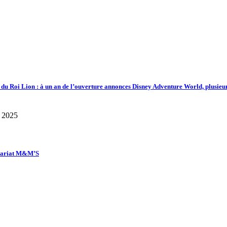
d du Roi Lion : à un an de l’ouverture annonces Disney Adventure World, plusieu
enariat M&M’S