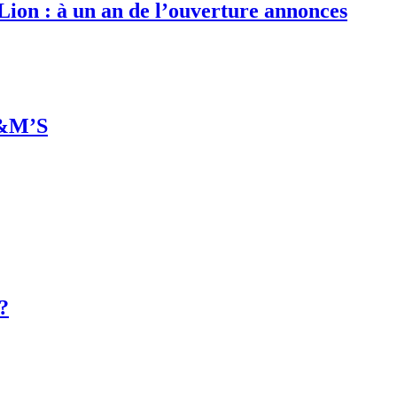
 Lion : à un an de l’ouverture annonces
M&M’S
 ?