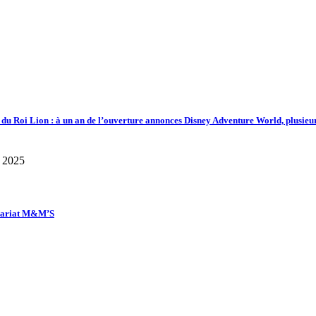
d du Roi Lion : à un an de l’ouverture annonces Disney Adventure World, plusieu
enariat M&M’S