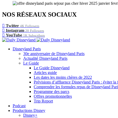
NOS RÉSEAUX SOCIAUX
Twitter
4K
Followers
Instagram
20
Followers
YouTube
1K
Subscribers
Disneyland Paris
30e anniversaire de Disneyland Paris
Actualité Disneyland Paris
Le Guide
Le Guide Disneyland
Articles guide
Les dates les moins chères de 2022
Prévisions d’affluence Disneyland Paris : éviter la 
Comprendre les formules repas de Disneyland Pari
Programme des parcs
Offres promotionnelles
Trip Report
Podcast
Productions Disney
Disney+