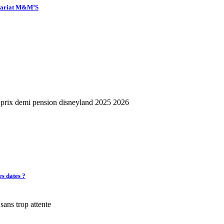
enariat M&M’S
es dates ?