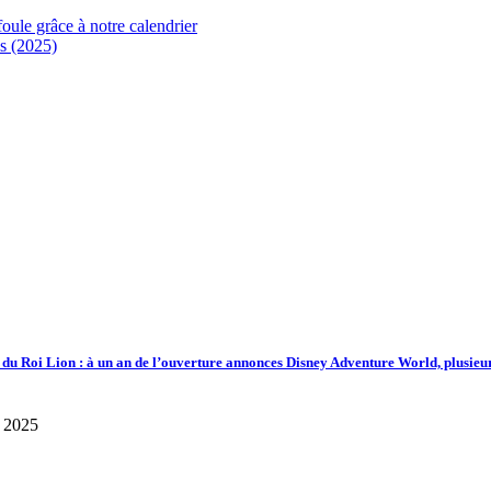
foule grâce à notre calendrier
s (2025)
d du Roi Lion : à un an de l’ouverture annonces Disney Adventure World, plusieu