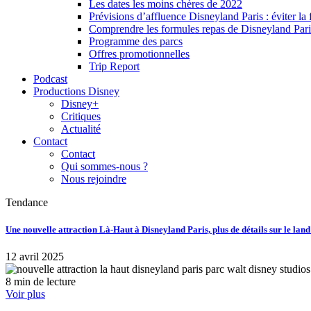
Les dates les moins chères de 2022
Prévisions d’affluence Disneyland Paris : éviter la 
Comprendre les formules repas de Disneyland Pari
Programme des parcs
Offres promotionnelles
Trip Report
Podcast
Productions Disney
Disney+
Critiques
Actualité
Contact
Contact
Qui sommes-nous ?
Nous rejoindre
Tendance
Une nouvelle attraction Là-Haut à Disneyland Paris, plus de détails sur le lan
12 avril 2025
8 min de lecture
Voir plus