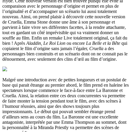
Hyde. Cette nouvelle version est bien trouvée puisqu’elle évite la
comparaison avec le personnage d’origine et permet en plus de
l’originalité et d’accompagner un scénario lui aussi totalement
nouveau. Ainsi, on prend plaisir à découvrir cette nouvelle version
de Cruella, Emma Stone donne une âme à son personnage et
parvient à faire vivre ses différentes facettes, à la rendre attachante,
tout en gardant un côté imprévisible qui va vraiment donner un
souffle au film. Enfin un remake Live totalement original, ça fait du
bien ! Après
Aladdin, Le Roi Lion
ou encore
La Belle et la Bête
qui
copiaient le film d’origine sans jamais l’égaler,
Cruella
a des
personnages bien construits et un scénario dont on ne connait pas le
dénouement, avec seulement des clins d’œil au film d’origine.
Malgré une introduction avec de petites longueurs et un postulat de
base qui parait étrange au premier abord, le film prend en haleine les
spectateurs lorsque commence le face-à-face entre La Baronne et
Cruella. Ainsi, la relation entre ces deux concurrentes va permettre
de faire monter la tension pendant tout le film, avec des scènes à
l’humour réussies, ainsi que des shows toujours plus
impressionnants. Le début qui pouvait sembler étrange prend
d’ailleurs sens au cours du film. La Baronne est une excellente
antagoniste, interprétée par une Emma Thompson au sommet, dont
la personnalité à la Miranda Priestly va permettre des scènes de