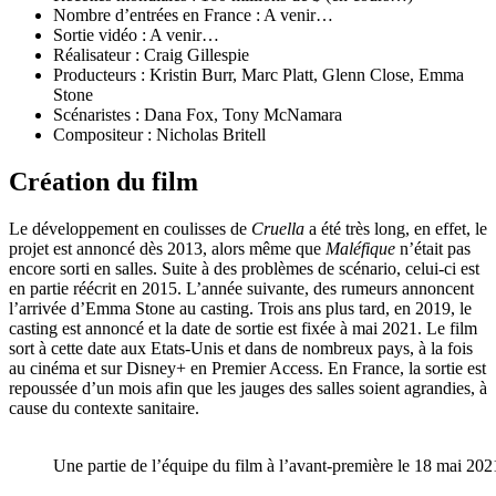
Nombre d’entrées en France : A venir…
Sortie vidéo : A venir…
Réalisateur : Craig Gillespie
Producteurs : Kristin Burr, Marc Platt, Glenn Close, Emma
Stone
Scénaristes : Dana Fox, Tony McNamara
Compositeur : Nicholas Britell
Création du film
Le développement en coulisses de
Cruella
a été très long, en effet, le
projet est annoncé dès 2013, alors même que
Maléfique
n’était pas
encore sorti en salles. Suite à des problèmes de scénario, celui-ci est
en partie réécrit en 2015. L’année suivante, des rumeurs annoncent
l’arrivée d’Emma Stone au casting. Trois ans plus tard, en 2019, le
casting est annoncé et la date de sortie est fixée à mai 2021. Le film
sort à cette date aux Etats-Unis et dans de nombreux pays, à la fois
au cinéma et sur Disney+ en Premier Access. En France, la sortie est
repoussée d’un mois afin que les jauges des salles soient agrandies, à
cause du contexte sanitaire.
Une partie de l’équipe du film à l’avant-première le 18 mai 202