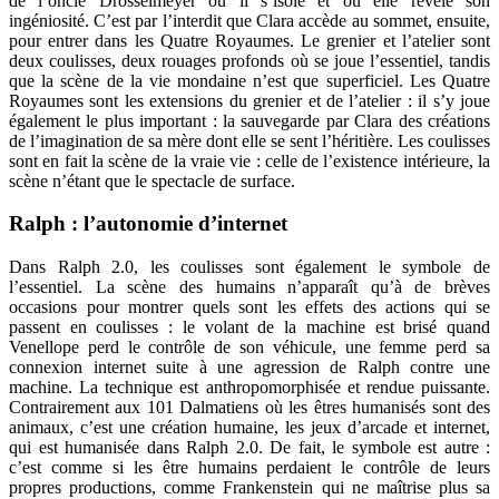
de l’oncle Drosselmeyer où il s’isole et où elle révèle son
ingéniosité. C’est par l’interdit que Clara accède au sommet, ensuite,
pour entrer dans les Quatre Royaumes. Le grenier et l’atelier sont
deux coulisses, deux rouages profonds où se joue l’essentiel, tandis
que la scène de la vie mondaine n’est que superficiel. Les Quatre
Royaumes sont les extensions du grenier et de l’atelier : il s’y joue
également le plus important : la sauvegarde par Clara des créations
de l’imagination de sa mère dont elle se sent l’héritière. Les coulisses
sont en fait la scène de la vraie vie : celle de l’existence intérieure, la
scène n’étant que le spectacle de surface.
Ralph : l’autonomie d’internet
Dans Ralph 2.0, les coulisses sont également le symbole de
l’essentiel. La scène des humains n’apparaît qu’à de brèves
occasions pour montrer quels sont les effets des actions qui se
passent en coulisses : le volant de la machine est brisé quand
Venellope perd le contrôle de son véhicule, une femme perd sa
connexion internet suite à une agression de Ralph contre une
machine. La technique est anthropomorphisée et rendue puissante.
Contrairement aux 101 Dalmatiens où les êtres humanisés sont des
animaux, c’est une création humaine, les jeux d’arcade et internet,
qui est humanisée dans Ralph 2.0. De fait, le symbole est autre :
c’est comme si les être humains perdaient le contrôle de leurs
propres productions, comme Frankenstein qui ne maîtrise plus sa