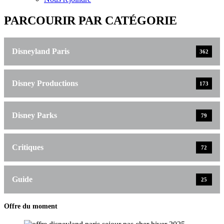
PARCOURIR PAR CATÉGORIE
Disneyland Paris
362
Disney Productions
173
Disney Parks
79
Critiques
72
Guide
25
Offre du moment