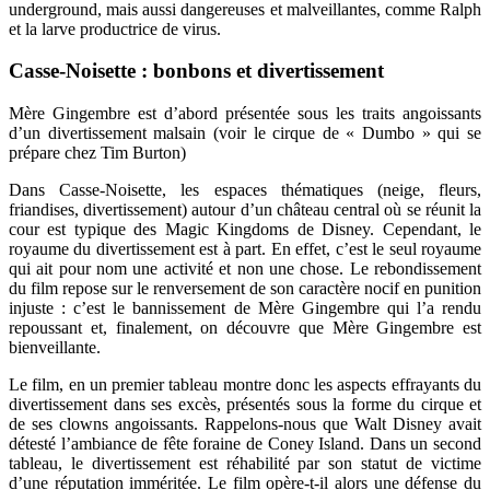
underground, mais aussi dangereuses et malveillantes, comme Ralph
et la larve productrice de virus.
Casse-Noisette : bonbons et divertissement
Mère Gingembre est d’abord présentée sous les traits angoissants
d’un divertissement malsain (voir le cirque de « Dumbo » qui se
prépare chez Tim Burton)
Dans Casse-Noisette, les espaces thématiques (neige, fleurs,
friandises, divertissement) autour d’un château central où se réunit la
cour est typique des Magic Kingdoms de Disney. Cependant, le
royaume du divertissement est à part. En effet, c’est le seul royaume
qui ait pour nom une activité et non une chose. Le rebondissement
du film repose sur le renversement de son caractère nocif en punition
injuste : c’est le bannissement de Mère Gingembre qui l’a rendu
repoussant et, finalement, on découvre que Mère Gingembre est
bienveillante.
Le film, en un premier tableau montre donc les aspects effrayants du
divertissement dans ses excès, présentés sous la forme du cirque et
de ses clowns angoissants. Rappelons-nous que Walt Disney avait
détesté l’ambiance de fête foraine de Coney Island. Dans un second
tableau, le divertissement est réhabilité par son statut de victime
d’une réputation imméritée. Le film opère-t-il alors une défense du