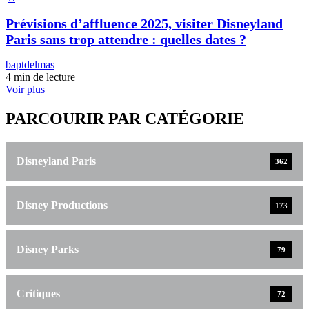
Prévisions d’affluence 2025, visiter Disneyland
Paris sans trop attendre : quelles dates ?
baptdelmas
4 min de lecture
Voir plus
PARCOURIR PAR CATÉGORIE
Disneyland Paris
362
Disney Productions
173
Disney Parks
79
Critiques
72