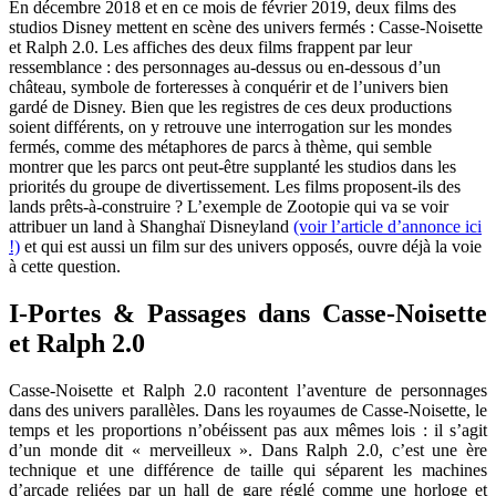
En décembre 2018 et en ce mois de février 2019, deux films des
studios Disney mettent en scène des univers fermés : Casse-Noisette
et Ralph 2.0. Les affiches des deux films frappent par leur
ressemblance : des personnages au-dessus ou en-dessous d’un
château, symbole de forteresses à conquérir et de l’univers bien
gardé de Disney. Bien que les registres de ces deux productions
soient différents, on y retrouve une interrogation sur les mondes
fermés, comme des métaphores de parcs à thème, qui semble
montrer que les parcs ont peut-être supplanté les studios dans les
priorités du groupe de divertissement. Les films proposent-ils des
lands prêts-à-construire ? L’exemple de Zootopie qui va se voir
attribuer un land à Shanghaï Disneyland
(voir l’article d’annonce ici
!)
et qui est aussi un film sur des univers opposés, ouvre déjà la voie
à cette question.
I-Portes & Passages dans Casse-Noisette
et Ralph 2.0
Casse-Noisette et Ralph 2.0 racontent l’aventure de personnages
dans des univers parallèles. Dans les royaumes de Casse-Noisette, le
temps et les proportions n’obéissent pas aux mêmes lois : il s’agit
d’un monde dit « merveilleux ». Dans Ralph 2.0, c’est une ère
technique et une différence de taille qui séparent les machines
d’arcade reliées par un hall de gare réglé comme une horloge et