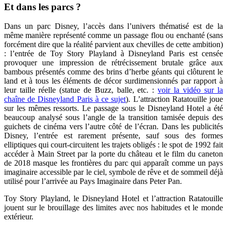
Et dans les parcs ?
Dans un parc Disney, l’accès dans l’univers thématisé est de la
même manière représenté comme un passage flou ou enchanté (sans
forcément dire que la réalité parvient aux chevilles de cette ambition)
: l’entrée de Toy Story Playland à Disneyland Paris est censée
provoquer une impression de rétrécissement brutale grâce aux
bambous présentés comme des brins d’herbe géants qui clôturent le
land et à tous les éléments de décor surdimensionnés par rapport à
leur taille réelle (statue de Buzz, balle, etc. :
voir la vidéo sur la
chaîne de Disneyland Paris à ce sujet
). L’attraction Ratatouille joue
sur les mêmes ressorts. Le passage sous le Disneyland Hotel a été
beaucoup analysé sous l’angle de la transition tamisée depuis des
guichets de cinéma vers l’autre côté de l’écran. Dans les publicités
Disney, l’entrée est rarement présente, sauf sous des formes
elliptiques qui court-circuitent les trajets obligés : le spot de 1992 fait
accéder à Main Street par la porte du château et le film du caneton
de 2018 masque les frontières du parc qui apparaît comme un pays
imaginaire accessible par le ciel, symbole de rêve et de sommeil déjà
utilisé pour l’arrivée au Pays Imaginaire dans Peter Pan.
Toy Story Playland, le Disneyland Hotel et l’attraction Ratatouille
jouent sur le brouillage des limites avec nos habitudes et le monde
extérieur.