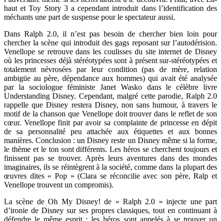
haut et Toy Story 3 a cependant introduit dans l’identification des
méchants une part de suspense pour le spectateur aussi.
Dans Ralph 2.0, il n’est pas besoin de chercher bien loin pour
chercher la scène qui introduit des gags reposant sur l’autodérision.
Venellope se retrouve dans les coulisses du site internet de Disney
où les princesses déjà stéréotypées sont à présent sur-stéréotypées et
totalement névrosées par leur condition (pas de mère, relation
ambigüe au père, dépendance aux hommes) qui avait été analysée
par la sociologue féministe Janet Wasko dans le célèbre livre
Understanding Disney. Cependant, malgré cette parodie, Ralph 2.0
rappelle que Disney restera Disney, non sans humour, à travers le
motif de la chanson que Venellope doit trouver dans le reflet de son
cœur. Venellope finit par avoir sa complainte de princesse en dépit
de sa personnalité peu attachée aux étiquettes et aux bonnes
manières. Conclusion : un Disney reste un Disney même si la forme,
le thème et le ton sont différents. Les héros se cherchent toujours et
finissent pas se trouver. Après leurs aventures dans des mondes
imaginaires, ils se réintègrent à la société, comme dans la plupart des
œuvres dites « Pop » (Clara se réconcilie avec son père, Ralp et
Venellope trouvent un compromis).
La scène de Oh My Disney! de « Ralph 2.0 » injecte une part
d’ironie de Disney sur ses propres classiques, tout en continuant à
défendre le même esprit : les héros sont appelés à se trouver un