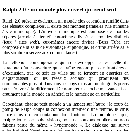
Ralph 2.0 : un monde plus ouvert qui rend seul
Ralph 2.0 présente également un monde clos cependant ramifié dans
des réseaux complexes. Il existe des mondes parallèles (vie humaine
/ vie numérique). L’univers numérique est composé de mondes
séparés (arcade / internet) eux-mêmes divisés en mondes distincts
(jeux / sites web), eux-mêmes encore divisés (Buzz Tube est
composé de la salle de visionnage euphorique, et d’une arrière-salle
plus sombre réservée aux commentaires).
La réflexion contemporaine qui se développe ici est celle du
paradoxe d’une ouverture qui entraîne encore plus de frontières et
d’exclusion, que ce soit les villes qui se ferment en quartiers en
s’agrandissant, ou les réseaux sociaux qui produisent des
communautés puisant dans tous les pays mais autour de goûts précis
sans s’ouvrir à la différence. De nombreux chercheurs avancent cet
argument sur le monde en général et le numérique en particulier.
Cependant, chaque petit monde a un impact sur l’autre : le coup de
poing de Ralph coupe la connexion internet d’une femme, le virus
lancé dans un jeu contamine tout l’internet. La morale est que,
malgré toutes ces subdivisions, nous ne pouvons oublier que nous
faisons partie du même « hypermonde ». Le dialogue qui survit
entre Ralph et Venellope malgré leur localisation dans deux mondes