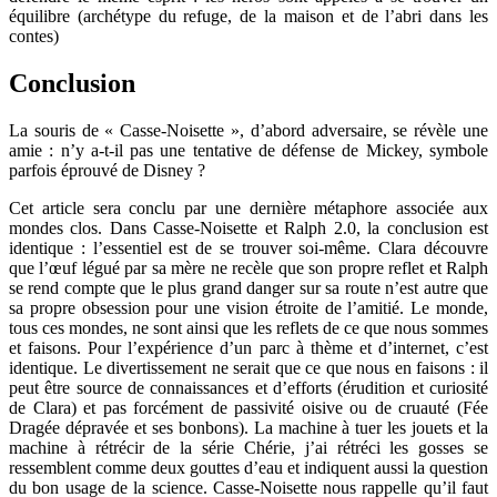
équilibre (archétype du refuge, de la maison et de l’abri dans les
contes)
Conclusion
La souris de « Casse-Noisette », d’abord adversaire, se révèle une
amie : n’y a-t-il pas une tentative de défense de Mickey, symbole
parfois éprouvé de Disney ?
Cet article sera conclu par une dernière métaphore associée aux
mondes clos. Dans Casse-Noisette et Ralph 2.0, la conclusion est
identique : l’essentiel est de se trouver soi-même. Clara découvre
que l’œuf légué par sa mère ne recèle que son propre reflet et Ralph
se rend compte que le plus grand danger sur sa route n’est autre que
sa propre obsession pour une vision étroite de l’amitié. Le monde,
tous ces mondes, ne sont ainsi que les reflets de ce que nous sommes
et faisons. Pour l’expérience d’un parc à thème et d’internet, c’est
identique. Le divertissement ne serait que ce que nous en faisons : il
peut être source de connaissances et d’efforts (érudition et curiosité
de Clara) et pas forcément de passivité oisive ou de cruauté (Fée
Dragée dépravée et ses bonbons). La machine à tuer les jouets et la
machine à rétrécir de la série Chérie, j’ai rétréci les gosses se
ressemblent comme deux gouttes d’eau et indiquent aussi la question
du bon usage de la science. Casse-Noisette nous rappelle qu’il faut