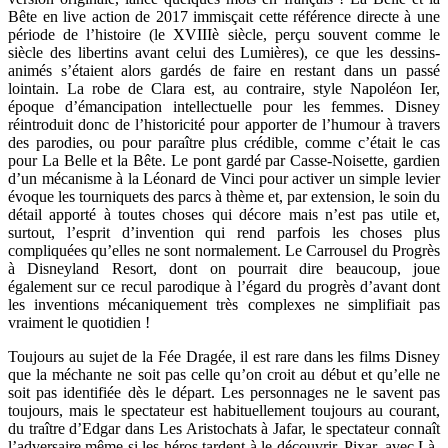
Bête en live action de 2017 immisçait cette référence directe à une
période de l’histoire (le XVIIIè siècle, perçu souvent comme le
siècle des libertins avant celui des Lumières), ce que les dessins-
animés s’étaient alors gardés de faire en restant dans un passé
lointain. La robe de Clara est, au contraire, style Napoléon Ier,
époque d’émancipation intellectuelle pour les femmes. Disney
réintroduit donc de l’historicité pour apporter de l’humour à travers
des parodies, ou pour paraître plus crédible, comme c’était le cas
pour La Belle et la Bête. Le pont gardé par Casse-Noisette, gardien
d’un mécanisme à la Léonard de Vinci pour activer un simple levier
évoque les tourniquets des parcs à thème et, par extension, le soin du
détail apporté à toutes choses qui décore mais n’est pas utile et,
surtout, l’esprit d’invention qui rend parfois les choses plus
compliquées qu’elles ne sont normalement. Le Carrousel du Progrès
à Disneyland Resort, dont on pourrait dire beaucoup, joue
également sur ce recul parodique à l’égard du progrès d’avant dont
les inventions mécaniquement très complexes ne simplifiait pas
vraiment le quotidien !
Toujours au sujet de la Fée Dragée, il est rare dans les films Disney
que la méchante ne soit pas celle qu’on croit au début et qu’elle ne
soit pas identifiée dès le départ. Les personnages ne le savent pas
toujours, mais le spectateur est habituellement toujours au courant,
du traître d’Edgar dans Les Aristochats à Jafar, le spectateur connaît
l’adversaire même si les héros tardent à le découvrir. Pixar, avec Là-