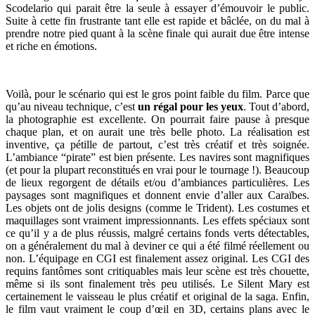
Scodelario qui parait être la seule à essayer d’émouvoir le public.
Suite à cette fin frustrante tant elle est rapide et bâclée, on du mal à
prendre notre pied quant à la scène finale qui aurait due être intense
et riche en émotions.
Voilà, pour le scénario qui est le gros point faible du film. Parce que
qu’au niveau technique, c’est
un régal pour les yeux
. Tout d’abord,
la photographie est excellente. On pourrait faire pause à presque
chaque plan, et on aurait une très belle photo. La réalisation est
inventive, ça pétille de partout, c’est très créatif et très soignée.
L’ambiance “pirate” est bien présente. Les navires sont magnifiques
(et pour la plupart reconstitués en vrai pour le tournage !). Beaucoup
de lieux regorgent de détails et/ou d’ambiances particulières. Les
paysages sont magnifiques et donnent envie d’aller aux Caraïbes.
Les objets ont de jolis designs (comme le Trident). Les costumes et
maquillages sont vraiment impressionnants. Les effets spéciaux sont
ce qu’il y a de plus réussis, malgré certains fonds verts détectables,
on a généralement du mal à deviner ce qui a été filmé réellement ou
non. L’équipage en CGI est finalement assez original. Les CGI des
requins fantômes sont critiquables mais leur scène est très chouette,
même si ils sont finalement très peu utilisés. Le Silent Mary est
certainement le vaisseau le plus créatif et original de la saga. Enfin,
le film vaut vraiment le coup d’œil en 3D, certains plans avec le