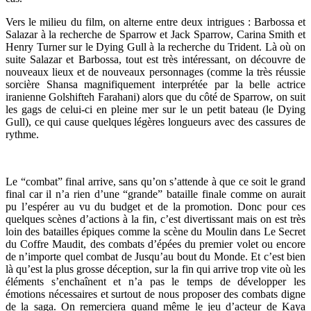
Vers le milieu du film, on alterne entre deux intrigues : Barbossa et
Salazar à la recherche de Sparrow et Jack Sparrow, Carina Smith et
Henry Turner sur le Dying Gull à la recherche du Trident. Là où on
suite Salazar et Barbossa, tout est très intéressant, on découvre de
nouveaux lieux et de nouveaux personnages (comme la très réussie
sorcière Shansa magnifiquement interprétée par la belle actrice
iranienne Golshifteh Farahani) alors que du côté de Sparrow, on suit
les gags de celui-ci en pleine mer sur le un petit bateau (le Dying
Gull), ce qui cause quelques légères longueurs avec des cassures de
rythme.
Le “combat” final arrive, sans qu’on s’attende à que ce soit le grand
final car il n’a rien d’une “grande” bataille finale comme on aurait
pu l’espérer au vu du budget et de la promotion. Donc pour ces
quelques scènes d’actions à la fin, c’est divertissant mais on est très
loin des batailles épiques comme la scène du Moulin dans Le Secret
du Coffre Maudit, des combats d’épées du premier volet ou encore
de n’importe quel combat de Jusqu’au bout du Monde. Et c’est bien
là qu’est la plus grosse déception, sur la fin qui arrive trop vite où les
éléments s’enchaînent et n’a pas le temps de développer les
émotions nécessaires et surtout de nous proposer des combats digne
de la saga. On remerciera quand même le jeu d’acteur de Kaya