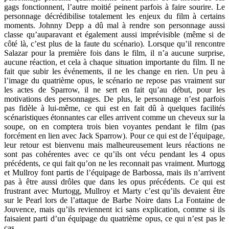
gags fonctionnent, l’autre moitié peinent parfois à faire sourire. Le
personnage décrédibilise totalement les enjeux du film à certains
moments. Johnny Depp a dû mal à rendre son personnage aussi
classe qu’auparavant et également aussi imprévisible (même si de
côté là, c’est plus de la faute du scénario). Lorsque qu’il rencontre
Salazar pour la première fois dans le film, il n’a aucune surprise,
aucune réaction, et cela à chaque situation importante du film. Il ne
fait que subir les événements, il ne les change en rien. Un peu à
l’image du quatrième opus, le scénario ne repose pas vraiment sur
les actes de Sparrow, il ne sert en fait qu’au début, pour les
motivations des personnages. De plus, le personnage n’est parfois
pas fidèle à lui-même, ce qui est en fait dû à quelques facilités
scénaristiques étonnantes car elles arrivent comme un cheveux sur la
soupe, on en comptera trois bien voyantes pendant le film (pas
forcément en lien avec Jack Sparrow). Pour ce qui est de l’équipage,
leur retour est bienvenu mais malheureusement leurs réactions ne
sont pas cohérentes avec ce qu’ils ont vécu pendant les 4 opus
précédents, ce qui fait qu’on ne les reconnait pas vraiment. Murtogg
et Mullroy font partis de l’équipage de Barbossa, mais ils n’arrivent
pas à être aussi drôles que dans les opus précédents. Ce qui est
frustrant avec Murtogg, Mullroy et Marty c’est qu’ils devaient être
sur le Pearl lors de l’attaque de Barbe Noire dans La Fontaine de
Jouvence, mais qu’ils reviennent ici sans explication, comme si ils
faisaient parti d’un équipage du quatrième opus, ce qui n’est pas le
cas.