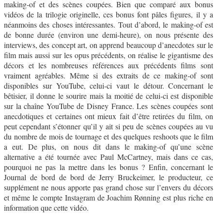
making-of et des scènes coupées. Bien que comparé aux bonus
vidéos de la trilogie originelle, ces bonus font pâles figures, il y a
néanmoins des choses intéressantes. Tout d’abord, le making-of est
de bonne durée (environ une demi-heure), on nous présente des
interviews, des concept art, on apprend beaucoup d’anecdotes sur le
film mais aussi sur les opus précédents, on réalise le gigantisme des
décors et les nombreuses références aux précédents films sont
vraiment agréables. Même si des extraits de ce making-of sont
disponibles sur YouTube, celui-ci vaut le détour. Concernant le
bêtisier, il donne le sourire mais la moitié de celui-ci est disponible
sur la chaîne YouTube de Disney France. Les scènes coupées sont
anecdotiques et certaines ont mieux fait d’être retirées du film, on
peut cependant s’étonner qu’il y ait si peu de scènes coupées au vu
du nombre de mois de tournage et des quelques reshoots que le film
a eut. De plus, on nous dit dans le making-of qu’une scène
alternative a été tournée avec Paul McCartney, mais dans ce cas,
pourquoi ne pas la mettre dans les bonus ? Enfin, concernant le
Journal de bord de bord de Jerry Bruckeimer, le producteur, ce
supplément ne nous apporte pas grand chose sur l’envers du décors
et même le compte Instagram de Joachim Rønning est plus riche en
information que cette vidéo.