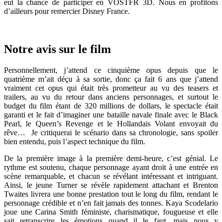
eut la chance de participer en VOSTFR 3D. Nous en profitons
d’ailleurs pour remercier Disney France.
Notre avis sur le film
Personnellement, j’attend ce cinquième opus depuis que le
quatrième m’ait déçu à sa sortie, donc ça fait 6 ans que j’attend
vraiment cet opus qui était très prometteur au vu des teasers et
trailers, au vu du retour dans anciens personnages, et surtout le
budget du film étant de 320 millions de dollars, le spectacle était
garanti et le fait d’imaginer une bataille navale finale avec le Black
Pearl, le Queen’s Revenge et le Hollandais Volant envoyait du
rêve… Je critiquerai le scénario dans sa chronologie, sans spoiler
bien entendu, puis l’aspect technique du film.
De la première image à la première demi-heure, c’est génial. Le
rythme est soutenu, chaque personnage ayant droit à une entrée en
scène remarquable, et chacun se révélant intéressant et intriguant.
Ainsi, le jeune Turner se révèle rapidement attachant et Brenton
Twaites livrera une bonne prestation tout le long du film, rendant le
personnage crédible et n’en fait jamais des tonnes. Kaya Scodelario
joue une Carina Smith féministe, charismatique, fougueuse et elle
sait retranscrire les émotions quand il le faut, mais nous y