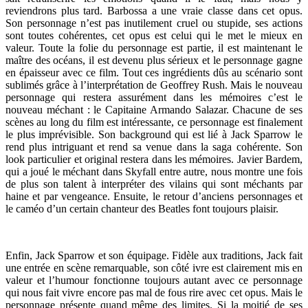
reviendrons plus tard. Barbossa a une vraie classe dans cet opus.
Son personnage n’est pas inutilement cruel ou stupide, ses actions
sont toutes cohérentes, cet opus est celui qui le met le mieux en
valeur. Toute la folie du personnage est partie, il est maintenant le
maître des océans, il est devenu plus sérieux et le personnage gagne
en épaisseur avec ce film. Tout ces ingrédients dûs au scénario sont
sublimés grâce à l’interprétation de Geoffrey Rush. Mais le nouveau
personnage qui restera assurément dans les mémoires c’est le
nouveau méchant : le Capitaine Armando Salazar. Chacune de ses
scènes au long du film est intéressante, ce personnage est finalement
le plus imprévisible. Son background qui est lié à Jack Sparrow le
rend plus intriguant et rend sa venue dans la saga cohérente. Son
look particulier et original restera dans les mémoires. Javier Bardem,
qui a joué le méchant dans Skyfall entre autre, nous montre une fois
de plus son talent à interpréter des vilains qui sont méchants par
haine et par vengeance. Ensuite, le retour d’anciens personnages et
le caméo d’un certain chanteur des Beatles font toujours plaisir.
Enfin, Jack Sparrow et son équipage. Fidèle aux traditions, Jack fait
une entrée en scène remarquable, son côté ivre est clairement mis en
valeur et l’humour fonctionne toujours autant avec ce personnage
qui nous fait vivre encore pas mal de fous rire avec cet opus. Mais le
personnage présente quand même des limites. Si la moitié de ses