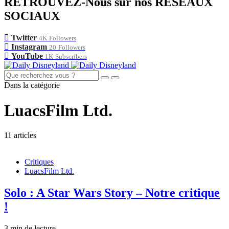
RETROUVEZ-Nous sur nos RÉSEAUX
SOCIAUX
Twitter
4K
Followers
Instagram
20
Followers
YouTube
1K
Subscribers
Dans la catégorie
LuacsFilm Ltd.
11 articles
Critiques
LuacsFilm Ltd.
Solo : A Star Wars Story – Notre critique
!
3 min de lecture