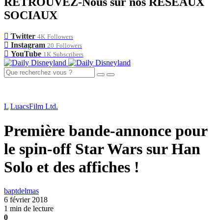
RETROUVEZ-Nous sur nos RÉSEAUX
SOCIAUX
Twitter
4K
Followers
Instagram
20
Followers
YouTube
1K
Subscribers
L
LuacsFilm Ltd.
Première bande-annonce pour
le spin-off Star Wars sur Han
Solo et des affiches !
baptdelmas
6 février 2018
1 min de lecture
0