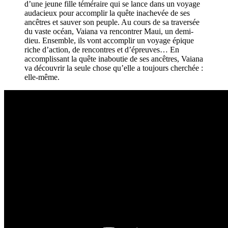
d’une jeune fille téméraire qui se lance dans un voyage
audacieux pour accomplir la quête inachevée de ses
ancêtres et sauver son peuple. Au cours de sa traversée
du vaste océan, Vaiana va rencontrer Maui, un demi-
dieu. Ensemble, ils vont accomplir un voyage épique
riche d’action, de rencontres et d’épreuves… En
accomplissant la quête inaboutie de ses ancêtres, Vaiana
va découvrir la seule chose qu’elle a toujours cherchée :
elle-même.