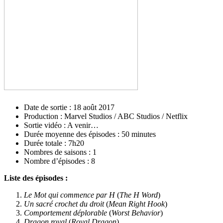
Date de sortie : 18 août 2017
Production : Marvel Studios / ABC Studios / Netflix
Sortie vidéo : A venir…
Durée moyenne des épisodes : 50 minutes
Durée totale : 7h20
Nombres de saisons : 1
Nombre d’épisodes : 8
Liste des épisodes :
Le Mot qui commence par H
(
The H Word
)
Un sacré crochet du droit
(
Mean Right Hook
)
Comportement déplorable
(
Worst Behavior
)
Dragon royal
(
Royal Dragon
)