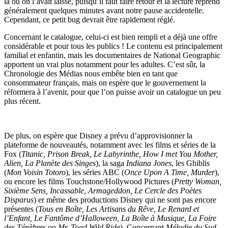
là où on l’avait laissé, puisqu’il faut faire retour et la lecture reprend
généralement quelques minutes avant notre pause accidentelle.
Cependant, ce petit bug devrait être rapidement réglé.
Concernant le catalogue, celui-ci est bien rempli et a déjà une offre
considérable et pour tous les publics ! Le contenu est principalement
familial et enfantin, mais les documentaires de National Geographic
apportent un vrai plus notamment pour les adultes. C’est sûr, la
Chronologie des Médias nous embête bien en tant que
consommateur français, mais on espère que le gouvernement la
réformera à l’avenir, pour que l’on puisse avoir un catalogue un peu
plus récent.
De plus, on espère que Disney a prévu d’approvisionner la
plateforme de nouveautés, notamment avec les films et séries de la
Fox (
Titanic, Prison Break, Le Labyrinthe, How I met You Mother,
Alien, La Planète des Singes
), la saga
Indiana Jones
, les Ghiblis
(
Mon Voisin Totoro
), les séries ABC (
Once Upon A Time, Murder
),
ou encore les films Touchstone/Hollywood Pictures (
Pretty Woman,
Sixième Sens, Incassable, Armageddon, Le Cercle des Poètes
Disparus
) er même des productions Disney qui ne sont pas encore
présentes (
Tous en Boîte, Les Artisans du Rêve, Le Renard et
l’Enfant, Le Fantôme d’Halloween, La Boîte à Musique, La Foire
des Ténèbres
ou
Mr. Toad Wild Ride
). Concernant
Mélodie du Sud
,