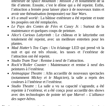
intérieure de
Space Mountain : Mission 2
et notamment de la
file d’attente. Ensuite, c’est le dôme qui a été repeint. Enfin,
l’attraction a fermée pour laisser place à de nouveaux trains et
avoir une thématisation (temporaire) sur
Star Wars
.
it’s a small world
: La bâtisse extérieure a été repeinte et toute
les poupées ont été remplacées.
Le Pays des Contes de Fées
et
Casey Jr.
: Surtout de la
maintenance et quelques coups de peinture.
Alice’s Curious Labyrinth
: Le château et le labyrinthe ont
totalement été repeint, avec un meilleure entretien pour les
plantes.
Mad Hatter’s Tea Cups
: Un éclairage LED qui prend vit la
nuit et qui est très réussie, les tasses et l’extérieur de
l’attraction ont été repeint.
Studio Tram Tour
: Remise à neuf de l’attraction.
Rock’n’Roller Coaster
: Maintenance et remise à neuf des
peintures à l’extérieur.
Animagique Theatre
: Afin accueillir de nouveaux spectacles
(notamment
Mickey et le Magicien
), la salle a repris des
couleurs à l’intérieur et l’extérieur.
Studio Theatre
: La salle a vu sa capacité s’agrandir, a été
repeinte à l’extérieur, et a été conçu pour accueillir des shows
avec des technologies de pointe tel que
Marvel – L’alliance
des super-héros
.