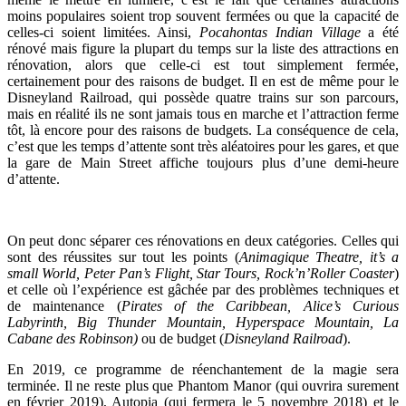
moins populaires soient trop souvent fermées ou que la capacité de
celles-ci soient limitées. Ainsi,
Pocahontas Indian Village
a été
rénové mais figure la plupart du temps sur la liste des attractions en
rénovation, alors que celle-ci est tout simplement fermée,
certainement pour des raisons de budget. Il en est de même pour le
Disneyland Railroad, qui possède quatre trains sur son parcours,
mais en réalité ils ne sont jamais tous en marche et l’attraction ferme
tôt, là encore pour des raisons de budgets. La conséquence de cela,
c’est que les temps d’attente sont très aléatoires pour les gares, et que
la gare de Main Street affiche toujours plus d’une demi-heure
d’attente.
On peut donc séparer ces rénovations en deux catégories. Celles qui
sont des réussites sur tout les points (
Animagique Theatre, it’s a
small World, Peter Pan’s Flight, Star Tours, Rock’n’Roller Coaster
)
et celle où l’expérience est gâchée par des problèmes techniques et
de maintenance (
Pirates of the Caribbean, Alice’s Curious
Labyrinth, Big Thunder Mountain, Hyperspace Mountain, La
Cabane des Robinson)
ou de budget (
Disneyland Railroad
).
En 2019, ce programme de réenchantement de la magie sera
terminée. Il ne reste plus que Phantom Manor (qui ouvrira surement
en février 2019), Autopia (qui fermera le 5 novembre 2018) et le