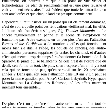
Finalement, on pourrait dire que d’un point de vue visuel et
technologique, ce plan de réenchantement est une pure réussite et
était vraiment nécessaire. Il est évident que toute les attractions en
sont améliorées et que chaque land est presque comme neuf.
Cependant, il faut insister sur un point qui est clairement dommage,
c’est de voir à quelle point ces rénovations vieillissent mal. En effet,
à l’heure où l’on écrit ces lignes,
Big Thunder Mountain
tombe
encore régulièrement en panne et la scène de l’explosion ne
fonctionne pas. Autre exemple, en un peu plus d’un an, l’attraction
Pirates of the Caribbean
a de nombreux effets qui fonctionnent
moins bien (le duel à l’épée, les boulets de canons), des audio-
animatronics purement supprimés (le crabe, les chatons), et d’autres
effets qui mettent trop de temps à re-fonctionner (la bouche de Jack
Sparrow, le pirate qui se balancent). Si cela n’est de l’ordre que du
détail, cela forme un tout. De plus, si en l’espace d’un an, il y a tout
cela qui ne fonctionne pas, qu’en sera-t-il sur les 20 prochaines
années ? Dans quel état sera l’attraction dans 10 ans ? On peut se
poser la même question pour Alice’s Curious Labyrinth, Hyperspace
Mountain ou La Cabane des Robinson, où les effets marchent
rarement tous ensemble…
De plus, c’est un problème d’un autre ordre mais il faut tout de
même le mettre en lumière, c’est le fait que certaines attractions