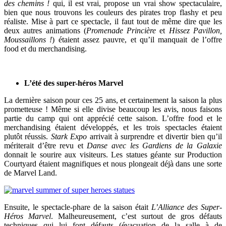
des chemins !
qui, il est vrai, propose un vrai show spectaculaire,
bien que nous trouvons les couleurs des pirates trop flashy et peu
réaliste. Mise à part ce spectacle, il faut tout de même dire que les
deux autres animations (
Promenade
Princière
et
Hissez Pavillon,
Moussaillons !
) étaient assez pauvre, et qu’il manquait de l’offre
food et du merchandising.
L’été des super-héros Marvel
La dernière saison pour ces 25 ans, et certainement la saison la plus
prometteuse ! Même si elle divise beaucoup les avis, nous faisons
partie du camp qui ont apprécié cette saison. L’offre food et le
merchandising étaient développés, et les trois spectacles étaient
plutôt réussis.
Stark Expo
arrivait à surprendre et divertir bien qu’il
mériterait d’être revu et
Danse avec les Gardiens de la Galaxie
donnait le sourire aux visiteurs. Les statues géante sur Production
Courtyard étaient magnifiques et nous plongeait déjà dans une sorte
de Marvel Land.
Ensuite, le spectacle-phare de la saison était
L’Alliance des Super-
Héros Marvel
. Malheureusement, c’est surtout de gros défauts
techniques qui lui font défauts (évacuation de la salle à de