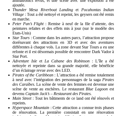
animatronics revus, et une scène avec une explosion a été
ajoutée.
Thunder Mesa Riverboat Landing
et
Pocahontas Indian
Village
: Tout a été nettoyé et repeint, les geysers ont été remis
en marche.
Peter Pan’s Flight
: Remise à neuf de la file d’attente, des
peintures refaites et des effets mis à jour (sur le modèle des
Etats-Unis)
Star Tours
: Comme dans les autres parcs, l’attraction propose
dorénavant des attractions en 3D et avec des aventures
différentes à chaque vols. La zone devant Star Tours a eu une
refonte et il est désormais possible de rencontrer Dark Vador à
Star Port.
Adventure Isle
et
La Cabane des Robinson
: L’île a été
nettoyée et repeinte dans sa grande majorité, elle bénéficie
d’un éclairage revue avec des LED.
Pirates of the Caribbean
: L’attraction a été remise totalement
à neuf avec l’intégration des personnages de la saga
Pirates
des
Caraïbes
. La scène de vente des femmes est devenue une
scène de vente au enchères. Le restaurant
Blue Lagoon
est
devenu
Captain Jack’s – Restaurant des Pirates.
Main Street
: Tout les bâtiments de ce land ont été rénovés et
repeints.
Hyperspace Mountain
: Cette attraction a connue trois phases
de rénovation. La première consistait en une rénovation