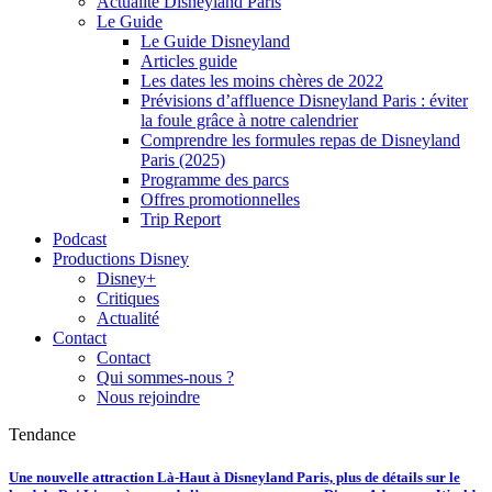
Actualité Disneyland Paris
Le Guide
Le Guide Disneyland
Articles guide
Les dates les moins chères de 2022
Prévisions d’affluence Disneyland Paris : éviter
la foule grâce à notre calendrier
Comprendre les formules repas de Disneyland
Paris (2025)
Programme des parcs
Offres promotionnelles
Trip Report
Podcast
Productions Disney
Disney+
Critiques
Actualité
Contact
Contact
Qui sommes-nous ?
Nous rejoindre
Tendance
Une nouvelle attraction Là-Haut à Disneyland Paris, plus de détails sur le