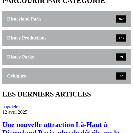
PARCOURIR PAR CATÉGORIE
Disneyland Paris
362
Disney Productions
173
Disney Parks
79
Critiques
72
LES DERNIERS ARTICLES
baptdelmas
12 avril 2025
Une nouvelle attraction Là-Haut à
Disneyland Paris, plus de détails sur le