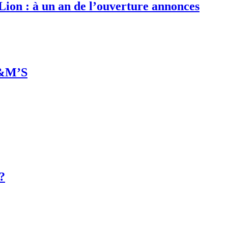
 Lion : à un an de l’ouverture annonces
M&M’S
 ?