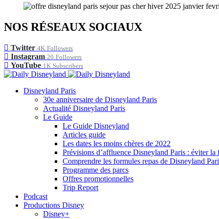
NOS RÉSEAUX SOCIAUX
Twitter
4K
Followers
Instagram
20
Followers
YouTube
1K
Subscribers
Disneyland Paris
30e anniversaire de Disneyland Paris
Actualité Disneyland Paris
Le Guide
Le Guide Disneyland
Articles guide
Les dates les moins chères de 2022
Prévisions d’affluence Disneyland Paris : éviter la 
Comprendre les formules repas de Disneyland Pari
Programme des parcs
Offres promotionnelles
Trip Report
Podcast
Productions Disney
Disney+