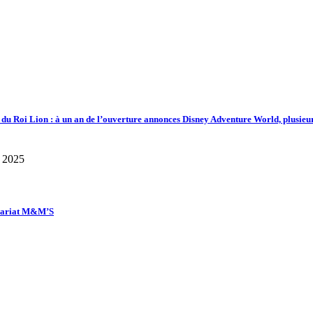
d du Roi Lion : à un an de l’ouverture annonces Disney Adventure World, plusieu
enariat M&M’S