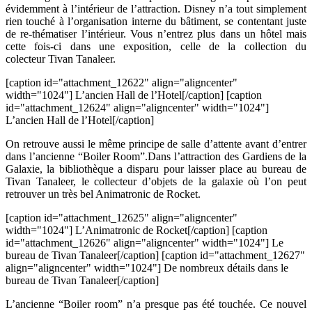
évidemment à l’intérieur de l’attraction. Disney n’a tout simplement
rien touché à l’organisation interne du bâtiment, se contentant juste
de re-thématiser l’intérieur. Vous n’entrez plus dans un hôtel mais
cette fois-ci dans une exposition, celle de la collection du
colecteur Tivan Tanaleer.
[caption id="attachment_12622" align="aligncenter"
width="1024"]
L’ancien Hall de l’Hotel[/caption] [caption
id="attachment_12624" align="aligncenter" width="1024"]
L’ancien Hall de l’Hotel[/caption]
On retrouve aussi le même principe de salle d’attente avant d’entrer
dans l’ancienne “Boiler Room”.Dans l’attraction des Gardiens de la
Galaxie, la bibliothèque a disparu pour laisser place au bureau de
Tivan Tanaleer, le collecteur d’objets de la galaxie où l’on peut
retrouver un très bel Animatronic de Rocket.
[caption id="attachment_12625" align="aligncenter"
width="1024"]
L’Animatronic de Rocket[/caption] [caption
id="attachment_12626" align="aligncenter" width="1024"]
Le
bureau de Tivan Tanaleer[/caption] [caption id="attachment_12627"
align="aligncenter" width="1024"]
De nombreux détails dans le
bureau de Tivan Tanaleer[/caption]
L’ancienne “Boiler room” n’a presque pas été touchée. Ce nouvel