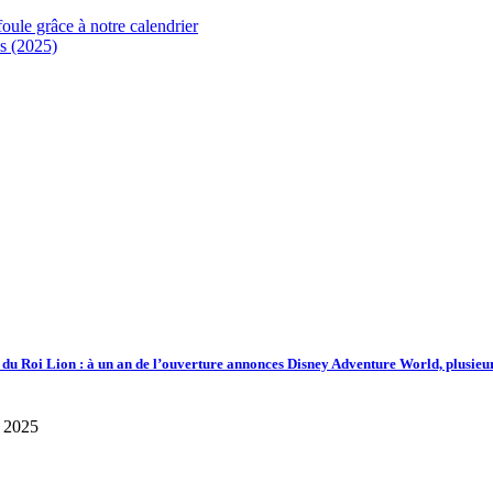
foule grâce à notre calendrier
s (2025)
d du Roi Lion : à un an de l’ouverture annonces Disney Adventure World, plusieu