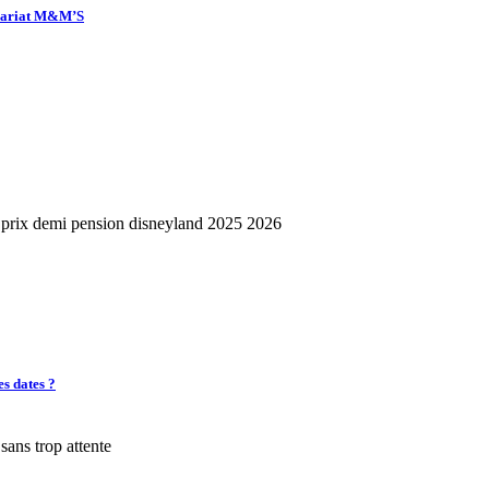
enariat M&M’S
es dates ?