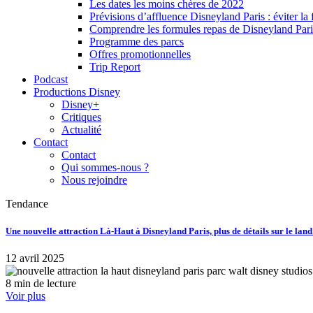
Les dates les moins chères de 2022
Prévisions d’affluence Disneyland Paris : éviter la 
Comprendre les formules repas de Disneyland Pari
Programme des parcs
Offres promotionnelles
Trip Report
Podcast
Productions Disney
Disney+
Critiques
Actualité
Contact
Contact
Qui sommes-nous ?
Nous rejoindre
Tendance
Une nouvelle attraction Là-Haut à Disneyland Paris, plus de détails sur le lan
12 avril 2025
8 min de lecture
Voir plus