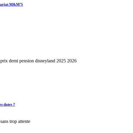
enariat M&M’S
es dates ?