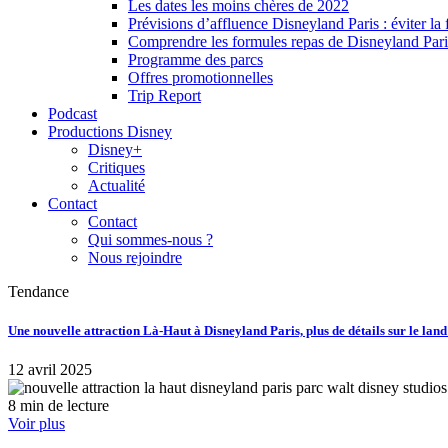
Les dates les moins chères de 2022
Prévisions d’affluence Disneyland Paris : éviter la 
Comprendre les formules repas de Disneyland Pari
Programme des parcs
Offres promotionnelles
Trip Report
Podcast
Productions Disney
Disney+
Critiques
Actualité
Contact
Contact
Qui sommes-nous ?
Nous rejoindre
Tendance
Une nouvelle attraction Là-Haut à Disneyland Paris, plus de détails sur le lan
12 avril 2025
8 min de lecture
Voir plus