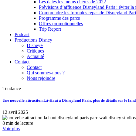
Les dates les moins chères de 2022
Prévisions d’affluence Disneyland Paris : éviter la 
Comprendre les formules repas de Disneyland Pari
Programme des parcs
Offres promotionnelles
Trip Report
Podcast
Productions Disney
Disney+
Critiques
Actualité
Contact
Contact
Qui sommes-nous ?
Nous rejoindre
Tendance
Une nouvelle attraction Là-Haut à Disneyland Paris, plus de détails sur le lan
12 avril 2025
8 min de lecture
Voir plus