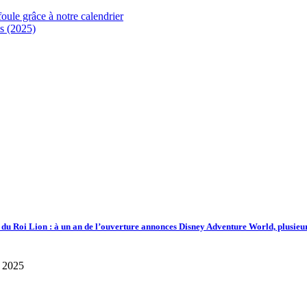
foule grâce à notre calendrier
s (2025)
d du Roi Lion : à un an de l’ouverture annonces Disney Adventure World, plusieu