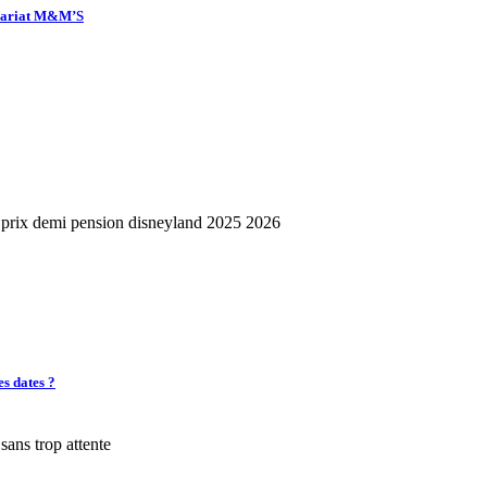
enariat M&M’S
es dates ?