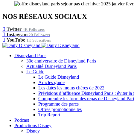
NOS RÉSEAUX SOCIAUX
Twitter
4K
Followers
Instagram
20
Followers
YouTube
1K
Subscribers
Disneyland Paris
30e anniversaire de Disneyland Paris
Actualité Disneyland Paris
Le Guide
Le Guide Disneyland
Articles guide
Les dates les moins chères de 2022
Prévisions d’affluence Disneyland Paris : éviter la 
Comprendre les formules repas de Disneyland Pari
Programme des parcs
Offres promotionnelles
Trip Report
Podcast
Productions Disney
Disney+