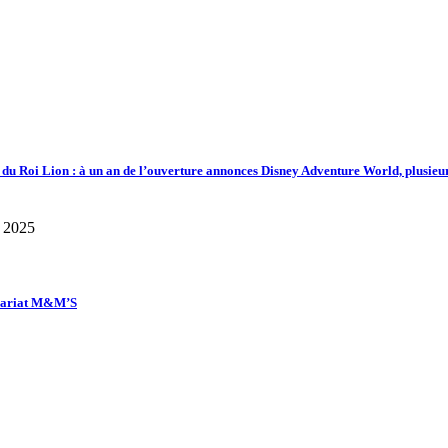
d du Roi Lion : à un an de l’ouverture annonces Disney Adventure World, plusieu
enariat M&M’S