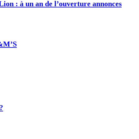
 Lion : à un an de l’ouverture annonces
M&M’S
 ?