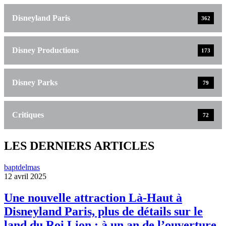
Disneyland Paris
362
Disney Productions
173
Disney Parks
79
Critiques
72
LES DERNIERS ARTICLES
baptdelmas
12 avril 2025
Une nouvelle attraction Là-Haut à
Disneyland Paris, plus de détails sur le
land du Roi Lion : à un an de l’ouverture