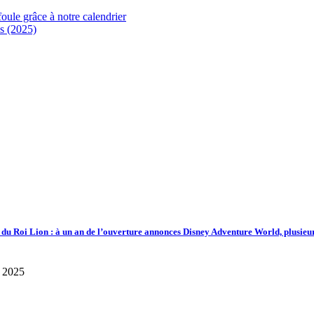
foule grâce à notre calendrier
s (2025)
d du Roi Lion : à un an de l’ouverture annonces Disney Adventure World, plusieu