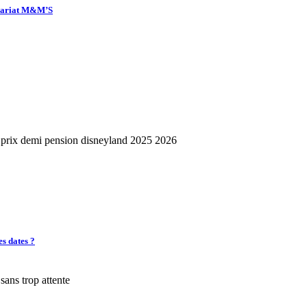
enariat M&M’S
es dates ?