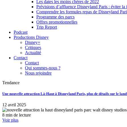
Les dates les moins chères de 2022
Prévisions d’affluence Disneyland Paris : éviter la 
Comprendre les formules repas de Disneyland Pari
Programme des parcs
Offres promotionnelles
Trip Report
Podcast
Productions Disney
Disney+
Critiques
Actualité
Contact
Contact
Qui sommes-nous ?
Nous rejoindre
Tendance
Une nouvelle attraction Là-Haut à Disneyland Paris, plus de détails sur le lan
12 avril 2025
8 min de lecture
Voir plus