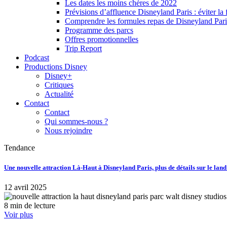
Les dates les moins chères de 2022
Prévisions d’affluence Disneyland Paris : éviter la 
Comprendre les formules repas de Disneyland Pari
Programme des parcs
Offres promotionnelles
Trip Report
Podcast
Productions Disney
Disney+
Critiques
Actualité
Contact
Contact
Qui sommes-nous ?
Nous rejoindre
Tendance
Une nouvelle attraction Là-Haut à Disneyland Paris, plus de détails sur le lan
12 avril 2025
8 min de lecture
Voir plus