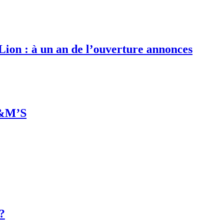
 Lion : à un an de l’ouverture annonces
M&M’S
 ?