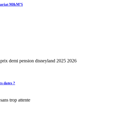
enariat M&M’S
es dates ?