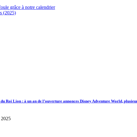
foule grâce à notre calendrier
s (2025)
d du Roi Lion : à un an de l’ouverture annonces Disney Adventure World, plusieu