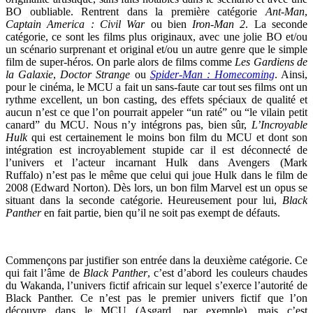
BO oubliable. Rentrent dans la première catégorie
Ant-Man
,
Captain America : Civil War
ou bien
Iron-Man 2
. La seconde
catégorie, ce sont les films plus originaux, avec une jolie BO et/ou
un scénario surprenant et original et/ou un autre genre que le simple
film de super-héros. On parle alors de films comme
Les Gardiens de
la Galaxie
,
Doctor Strange
ou
Spider-Man : Homecoming
. Ainsi,
pour le cinéma, le MCU a fait un sans-faute car tout ses films ont un
rythme excellent, un bon casting, des effets spéciaux de qualité et
aucun n’est ce que l’on pourrait appeler “un raté” ou “le vilain petit
canard” du MCU. Nous n’y intégrons pas, bien sûr,
L’Incroyable
Hulk
qui est certainement le moins bon film du MCU et dont son
intégration est incroyablement stupide car il est déconnecté de
l’univers et l’acteur incarnant Hulk dans Avengers (Mark
Ruffalo) n’est pas le même que celui qui joue Hulk dans le film de
2008 (Edward Norton). Dès lors, un bon film Marvel est un opus se
situant dans la seconde catégorie. Heureusement pour lui,
Black
Panther
en fait partie, bien qu’il ne soit pas exempt de défauts.
Commençons par justifier son entrée dans la deuxième catégorie. Ce
qui fait l’âme de
Black Panther
, c’est d’abord les couleurs chaudes
du Wakanda, l’univers fictif africain sur lequel s’exerce l’autorité de
Black Panther. Ce n’est pas le premier univers fictif que l’on
découvre dans le MCU (Asgard, par exemple), mais c’est