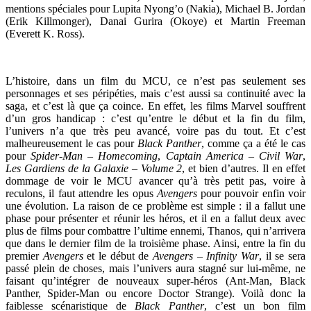
mentions spéciales pour Lupita Nyong’o (Nakia), Michael B. Jordan
(Erik Killmonger), Danai Gurira (Okoye) et Martin Freeman
(Everett K. Ross).
L’histoire, dans un film du MCU, ce n’est pas seulement ses
personnages et ses péripéties, mais c’est aussi sa continuité avec la
saga, et c’est là que ça coince. En effet, les films Marvel souffrent
d’un gros handicap : c’est qu’entre le début et la fin du film,
l’univers n’a que très peu avancé, voire pas du tout. Et c’est
malheureusement le cas pour
Black Panther
, comme ça a été le cas
pour
Spider-Man – Homecoming
,
Captain America – Civil War
,
Les Gardiens de la Galaxie – Volume 2
, et bien d’autres. Il en effet
dommage de voir le MCU avancer qu’à très petit pas, voire à
reculons, il faut attendre les opus
Avengers
pour pouvoir enfin voir
une évolution. La raison de ce problème est simple : il a fallut une
phase pour présenter et réunir les héros, et il en a fallut deux avec
plus de films pour combattre l’ultime ennemi, Thanos, qui n’arrivera
que dans le dernier film de la troisième phase. Ainsi, entre la fin du
premier
Avengers
et le début de
Avengers – Infinity War
, il se sera
passé plein de choses, mais l’univers aura stagné sur lui-même, ne
faisant qu’intégrer de nouveaux super-héros (Ant-Man, Black
Panther, Spider-Man ou encore Doctor Strange). Voilà donc la
faiblesse scénaristique de
Black Panther
, c’est un bon film