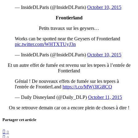
— InsideDLParis (@InsideDLParis)
October 10, 2015
Frontierland
Petits travaux sur les geysers…
Works can be spotted near the Geysers of Frontierland
pic.twitter.com/WHTXTUyJ3n
— InsideDLParis (@InsideDLParis)
October 10, 2015
Et un autre effet de fumée est revenu sur les tepees à l’entrée de
Fontierland
Génial ! De nouveaux effets de fumée sur les tepees à
l'entrée de FrontierLand
https://t.co/MWj3lGi8CQ
— Daily Disneyland (@Daily_DLP)
October 11, 2015
On se retrouve demain car on a encore plein de choses à dire !
Partager cet article
0
0