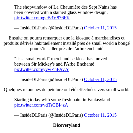
The shopwindow of La Chaumière des Sept Nains has
been covered with a stained glass window design.
pic.twitter.com/gcB3V836FK
— InsideDLParis (@InsideDLParis)
October 11, 2015
Ensuite on pourra remarquer que la kiosque à marchandises et
produits dérivés habituellement installé près de small world a bougé
pour s’installer près de l’arbre enchanté
"it's a small world" merchandise kiosk has moved
between Sir Mickey's and l'Arbe Enchanté
pic.twitter.com/yvwZhFAv7c
— InsideDLParis (@InsideDLParis)
October 11, 2015
Quelques retouches de peinture ont été effectuées vers small world.
Starting today with some fresh paint in Fantasyland
pic.twitter.com/vdTsCBI4zA
— InsideDLParis (@InsideDLParis)
October 11, 2015
Dicoveryland