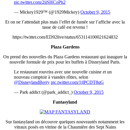
pic.twitter.com/2iiSHCoPh2
— Mickey1929™ (@1929Mickey)
October 9, 2015
Et on ne l’attendait plus mais l’effet de fumée sur l’affiche avec la
tasse de café est revenu !
https://twitter.com/ED92live/status/653114100021624832
Plaza Gardens
On prend des nouvelles du Plaza Gardens restaurant qui inaugure la
nouvelle formule de prix pour les buffets à Disneyland Paris.
Le restaurant rouvrira avec une nouvelle cuisine et un
nouveau comptoir à viandes rôties, selon
@DisneylandBerry
pic.twitter.com/1jlPCDT8qG
— Park addict (@park_addict_)
October 9, 2015
Fantasyland
Sur fantasyland on découvre quelques nouveautés notamment les
vitraux posés en vitrine de la Chaumière des Sept Nains