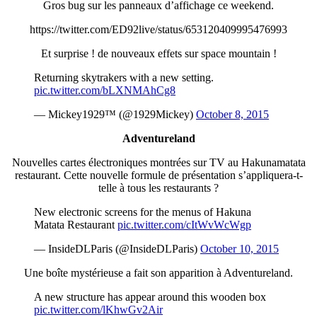
Gros bug sur les panneaux d’affichage ce weekend.
https://twitter.com/ED92live/status/653120409995476993
Et surprise ! de nouveaux effets sur space mountain !
Returning skytrakers with a new setting.
pic.twitter.com/bLXNMAhCg8
— Mickey1929™ (@1929Mickey)
October 8, 2015
Adventureland
Nouvelles cartes électroniques montrées sur TV au Hakunamatata
restaurant. Cette nouvelle formule de présentation s’appliquera-t-
telle à tous les restaurants ?
New electronic screens for the menus of Hakuna
Matata Restaurant
pic.twitter.com/cItWvWcWgp
— InsideDLParis (@InsideDLParis)
October 10, 2015
Une boîte mystérieuse a fait son apparition à Adventureland.
A new structure has appear around this wooden box
pic.twitter.com/lKhwGv2Air