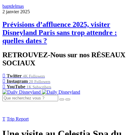
baptdelmas
2 janvier 2025
Prévisions d’affluence 2025, visiter
Disneyland Paris sans trop attendre :
quelles dates ?
RETROUVEZ-Nous sur nos RÉSEAUX
SOCIAUX
Twitter
4K
Followers
Instagram
20
Followers
YouTube
1K
Subscribers
T
Trip Report
Une visite au Celestia Spa du