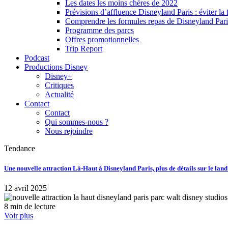
Les dates les moins chères de 2022
Prévisions d’affluence Disneyland Paris : éviter la 
Comprendre les formules repas de Disneyland Pari
Programme des parcs
Offres promotionnelles
Trip Report
Podcast
Productions Disney
Disney+
Critiques
Actualité
Contact
Contact
Qui sommes-nous ?
Nous rejoindre
Tendance
Une nouvelle attraction Là-Haut à Disneyland Paris, plus de détails sur le lan
12 avril 2025
8 min de lecture
Voir plus