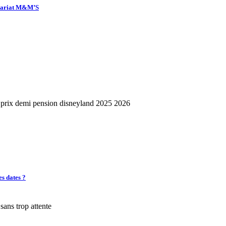
enariat M&M’S
es dates ?