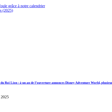
foule grâce à notre calendrier
s (2025)
d du Roi Lion : à un an de l’ouverture annonces Disney Adventure World, plusieu