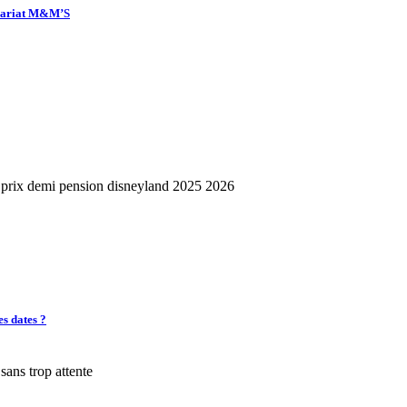
enariat M&M’S
es dates ?