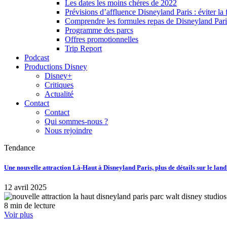
Les dates les moins chères de 2022
Prévisions d’affluence Disneyland Paris : éviter la 
Comprendre les formules repas de Disneyland Pari
Programme des parcs
Offres promotionnelles
Trip Report
Podcast
Productions Disney
Disney+
Critiques
Actualité
Contact
Contact
Qui sommes-nous ?
Nous rejoindre
Tendance
Une nouvelle attraction Là-Haut à Disneyland Paris, plus de détails sur le lan
12 avril 2025
8 min de lecture
Voir plus