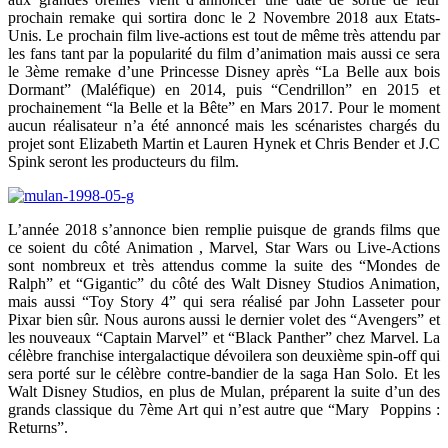
prochain remake qui sortira donc le 2 Novembre 2018 aux Etats-
Unis. Le prochain film live-actions est tout de même très attendu par
les fans tant par la popularité du film d’animation mais aussi ce sera
le 3ème remake d’une Princesse Disney après “La Belle aux bois
Dormant” (Maléfique) en 2014, puis “Cendrillon” en 2015 et
prochainement “la Belle et la Bête” en Mars 2017. Pour le moment
aucun réalisateur n’a été annoncé mais les scénaristes chargés du
projet sont Elizabeth Martin et Lauren Hynek et Chris Bender et J.C
Spink seront les producteurs du film.
L’année 2018 s’annonce bien remplie puisque de grands films que
ce soient du côté Animation , Marvel, Star Wars ou Live-Actions
sont nombreux et très attendus comme la suite des “Mondes de
Ralph” et “Gigantic” du côté des Walt Disney Studios Animation,
mais aussi “Toy Story 4” qui sera réalisé par John Lasseter pour
Pixar bien sûr. Nous aurons aussi le dernier volet des “Avengers” et
les nouveaux “Captain Marvel” et “Black Panther” chez Marvel. La
célèbre franchise intergalactique dévoilera son deuxième spin-off qui
sera porté sur le célèbre contre-bandier de la saga Han Solo. Et les
Walt Disney Studios, en plus de Mulan, préparent la suite d’un des
grands classique du 7ème Art qui n’est autre que “Mary Poppins :
Returns”.