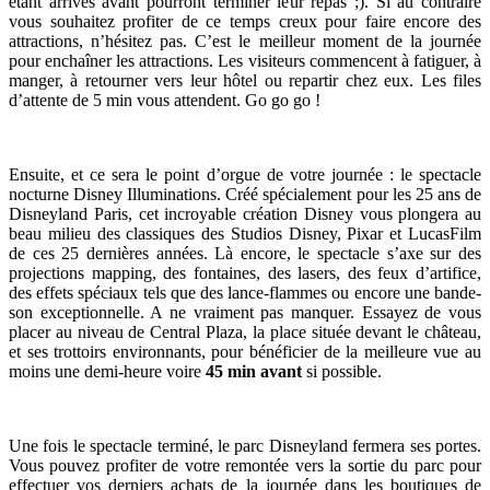
étant arrivés avant pourront terminer leur repas ;). Si au contraire
vous souhaitez profiter de ce temps creux pour faire encore des
attractions, n’hésitez pas. C’est le meilleur moment de la journée
pour enchaîner les attractions. Les visiteurs commencent à fatiguer, à
manger, à retourner vers leur hôtel ou repartir chez eux. Les files
d’attente de 5 min vous attendent. Go go go !
Ensuite, et ce sera le point d’orgue de votre journée : le spectacle
nocturne Disney Illuminations. Créé spécialement pour les 25 ans de
Disneyland Paris, cet incroyable création Disney vous plongera au
beau milieu des classiques des Studios Disney, Pixar et LucasFilm
de ces 25 dernières années. Là encore, le spectacle s’axe sur des
projections mapping, des fontaines, des lasers, des feux d’artifice,
des effets spéciaux tels que des lance-flammes ou encore une bande-
son exceptionnelle. A ne vraiment pas manquer. Essayez de vous
placer au niveau de Central Plaza, la place située devant le château,
et ses trottoirs environnants, pour bénéficier de la meilleure vue au
moins une demi-heure voire
45 min avant
si possible.
Une fois le spectacle terminé, le parc Disneyland fermera ses portes.
Vous pouvez profiter de votre remontée vers la sortie du parc pour
effectuer vos derniers achats de la journée dans les boutiques de