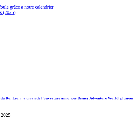
foule grâce à notre calendrier
s (2025)
d du Roi Lion : à un an de l’ouverture annonces Disney Adventure World, plusieu