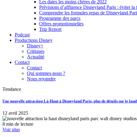
Les dates les moins chères de 2022
Prévisions d’affluence Disneyland Paris : éviter la 
Comprendre les formules repas de Disneyland Pari
Programme des parcs
Offres promotionnelles
Trip Report
Podcast
Productions Disney
Disney+
Critiques
Actualité
Contact
Contact
Qui sommes-nous ?
Nous rejoindre
Tendance
Une nouvelle attraction Là-Haut à Disneyland Paris, plus de détails sur le lan
12 avril 2025
8 min de lecture
Voir plus