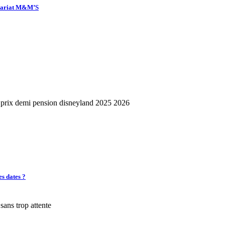
enariat M&M’S
es dates ?