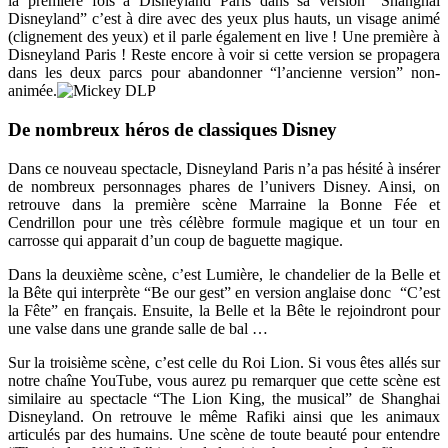
la première fois à Disneyland Paris dans sa version “Shanghai
Disneyland” c’est à dire avec des yeux plus hauts, un visage animé
(clignement des yeux) et il parle également en live ! Une première à
Disneyland Paris ! Reste encore à voir si cette version se propagera
dans les deux parcs pour abandonner “l’ancienne version” non-
animée.
De nombreux héros de classiques Disney
Dans ce nouveau spectacle, Disneyland Paris n’a pas hésité à insérer
de nombreux personnages phares de l’univers Disney. Ainsi, on
retrouve dans la première scène Marraine la Bonne Fée et
Cendrillon pour une très célèbre formule magique et un tour en
carrosse qui apparait d’un coup de baguette magique.
Dans la deuxième scène, c’est Lumière, le chandelier de la Belle et
la Bête qui interprète “Be our gest” en version anglaise donc “C’est
la Fête” en français. Ensuite, la Belle et la Bête le rejoindront pour
une valse dans une grande salle de bal …
Sur la troisième scène, c’est celle du Roi Lion. Si vous êtes allés sur
notre chaîne YouTube, vous aurez pu remarquer que cette scène est
similaire au spectacle “The Lion King, the musical” de Shanghai
Disneyland. On retrouve le même Rafiki ainsi que les animaux
articulés par des humains. Une scène de toute beauté pour entendre