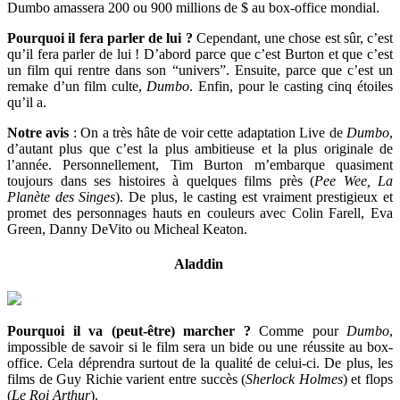
Dumbo amassera 200 ou 900 millions de $ au box-office mondial.
Pourquoi il fera parler de lui ?
Cependant, une chose est sûr, c’est
qu’il fera parler de lui ! D’abord parce que c’est Burton et que c’est
un film qui rentre dans son “univers”. Ensuite, parce que c’est un
remake d’un film culte,
Dumbo
. Enfin, pour le casting cinq étoiles
qu’il a.
Notre avis
: On a très hâte de voir cette adaptation Live de
Dumbo
,
d’autant plus que c’est la plus ambitieuse et la plus originale de
l’année. Personnellement, Tim Burton m’embarque quasiment
toujours dans ses histoires à quelques films près (
Pee Wee, La
Planète des Singes
). De plus, le casting est vraiment prestigieux et
promet des personnages hauts en couleurs avec Colin Farell, Eva
Green, Danny DeVito ou Micheal Keaton.
Aladdin
Pourquoi il va (peut-être) marcher ?
Comme pour
Dumbo
,
impossible de savoir si le film sera un bide ou une réussite au box-
office. Cela déprendra surtout de la qualité de celui-ci. De plus, les
films de Guy Richie varient entre succès (
Sherlock Holmes
) et flops
(
Le Roi Arthur
).