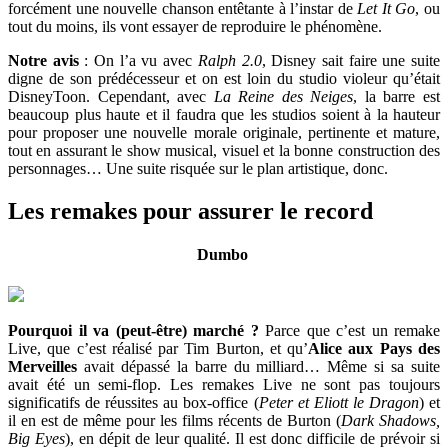
forcément une nouvelle chanson entêtante à l’instar de
Let It Go
, ou
tout du moins, ils vont essayer de reproduire le phénomène.
Notre avis
: On l’a vu avec
Ralph 2.0
, Disney sait faire une suite
digne de son prédécesseur et on est loin du studio violeur qu’était
DisneyToon. Cependant, avec
La Reine des Neiges
, la barre est
beaucoup plus haute et il faudra que les studios soient à la hauteur
pour proposer une nouvelle morale originale, pertinente et mature,
tout en assurant le show musical, visuel et la bonne construction des
personnages… Une suite risquée sur le plan artistique, donc.
Les remakes pour assurer le record
Dumbo
Pourquoi il va (peut-être) marché ?
Parce que c’est un remake
Live, que c’est réalisé par Tim Burton, et qu’
Alice aux Pays des
Merveilles
avait dépassé la barre du milliard… Même si sa suite
avait été un semi-flop. Les remakes Live ne sont pas toujours
significatifs de réussites au box-office (
Peter et Eliott le Dragon
) et
il en est de même pour les films récents de Burton (
Dark Shadows,
Big Eyes
), en dépit de leur qualité. Il est donc difficile de prévoir si