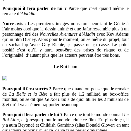
Pourquoi il fera parler de lui ?
Parce que c’est quand même le
remake d’
Aladdin
.
Notre avis
: Les premières images nous font peur tant le Génie à
l’air moins cool que la dessin animé et que Jafar ressemble plus à un
personnage tiré des
Nouvelles Aventures d’Aladin
avec Kev Adams
qu’un film Disney. Alors pour le moment, on se méfie du projet, tout
en sachant qu’avec Guy Richie, ça passe ou ça casse. Le point
positif c’est qu’il y aura peut-être des prises de risque et de
l’originalité, d’autant plus que les acteurs peuvent être très bons.
Le Roi Lion
Pourquoi il fera succès ?
Parce que quand on pense que le remake
de
La Belle et la Bête
a fait plus de 1,2 milliard au box-office
mondial, on se dit que
Le Roi Lion
a de quoi titiller les 2 milliards de
$ et qu’il va aisément rapporter beaucoup.
Pourquoi il fera parler de lui ?
Parce que tout le monde connait
Le
Roi Lion
, et (presque) tout le monde adule ce film. En plus de ça, il
y a aura Beyoncé et Childish Gambino (alias Donald Glover) en tant
qu’acteurs principaux, et ça, ça va faire parler d’avantage.