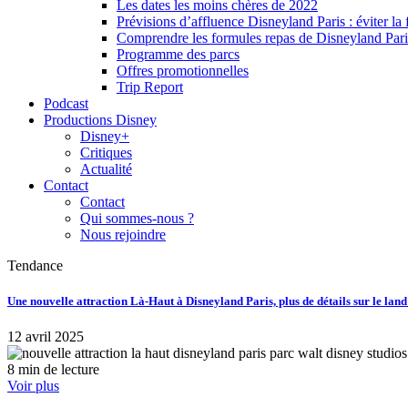
Les dates les moins chères de 2022
Prévisions d’affluence Disneyland Paris : éviter la 
Comprendre les formules repas de Disneyland Pari
Programme des parcs
Offres promotionnelles
Trip Report
Podcast
Productions Disney
Disney+
Critiques
Actualité
Contact
Contact
Qui sommes-nous ?
Nous rejoindre
Tendance
Une nouvelle attraction Là-Haut à Disneyland Paris, plus de détails sur le lan
12 avril 2025
8 min de lecture
Voir plus