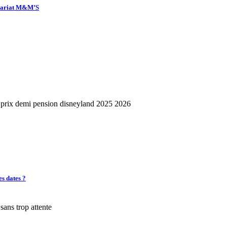
enariat M&M’S
es dates ?