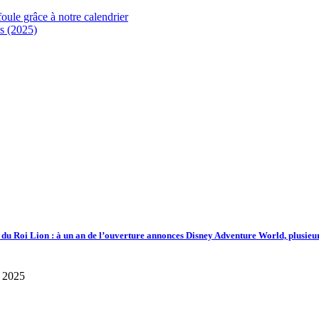
foule grâce à notre calendrier
s (2025)
d du Roi Lion : à un an de l’ouverture annonces Disney Adventure World, plusieu