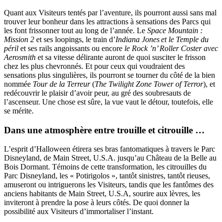
Quant aux Visiteurs tentés par l’aventure, ils pourront aussi sans mal
trouver leur bonheur dans les attractions à sensations des Parcs qui
les font frissonner tout au long de l’année. Le
Space Mountain :
Mission 2
et ses loopings, le train d’
Indiana Jones
et le Temple du
péril
et ses rails angoissants ou encore
le Rock ’n’ Roller Coster avec
Aerosmith
et sa vitesse délirante auront de quoi susciter le frisson
chez les plus chevronnés. Et pour ceux qui voudraient des
sensations plus singulières, ils pourront se tourner du côté de la bien
nommée
Tour de la Terreur
(
The Twilight Zone Tower of Terror
), et
redécouvrir le plaisir d’avoir peur, au gré des soubresauts de
l’ascenseur. Une chose est sûre, la vue vaut le détour, toutefois, elle
se mérite.
Dans une atmosphère entre trouille et citrouille …
L’esprit d’Halloween étirera ses bras fantomatiques à travers le Parc
Disneyland, de Main Street, U.S.A. jusqu’au Château de la Belle au
Bois Dormant. Témoins de cette transformation, les citrouilles du
Parc Disneyland, les « Potirigolos », tantôt sinistres, tantôt rieuses,
amuseront ou intriguerons les Visiteurs, tandis que les fantômes des
anciens habitants de Main Street, U.S.A, sourire aux lèvres, les
inviteront à prendre la pose à leurs côtés. De quoi donner la
possibilité aux Visiteurs d’immortaliser l’instant.