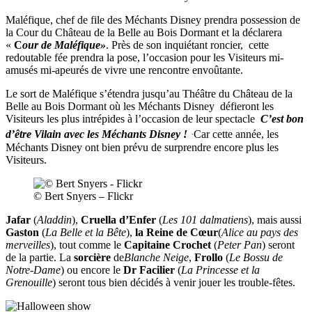
Maléfique, chef de file des Méchants Disney prendra possession de
la Cour du Château de la Belle au Bois Dormant et la déclarera
«
C
our de Maléfique
»
. Près de son inquiétant roncier, cette
redoutable fée prendra la pose, l’occasion pour les Visiteurs mi-
amusés mi-apeurés de vivre une rencontre envoûtante.
Le sort de Maléfique s’étendra jusqu’au Théâtre du Château de la
Belle au Bois Dormant où les Méchants Disney défieront les
Visiteurs les plus intrépides à l’occasion de leur spectacle
C’est bon
.
d’être Vilain avec les Méchants Disney !
Car cette année, les
Méchants Disney ont bien prévu de surprendre encore plus les
Visiteurs.
© Bert Snyers – Flickr
Jafar
(
Aladdin
),
Cruella d’Enfer
(
Les 101 dalmatiens
), mais aussi
Gaston
(
La Belle et la Bête
),
la Reine de Cœur
(
Alice au pays des
merveilles
), tout comme le
Capitaine Crochet
(
Peter Pan
) seront
de la partie. La
sorcière
de
Blanche Neige
,
Frollo
(
Le Bossu de
Notre-Dame
) ou encore le
Dr Facilier
(
La Princesse et la
Grenouille
) seront tous bien décidés à venir jouer les trouble-fêtes.