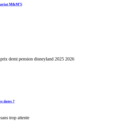
enariat M&M’S
es dates ?