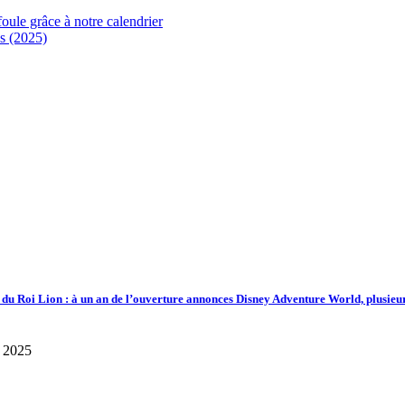
foule grâce à notre calendrier
s (2025)
d du Roi Lion : à un an de l’ouverture annonces Disney Adventure World, plusieu