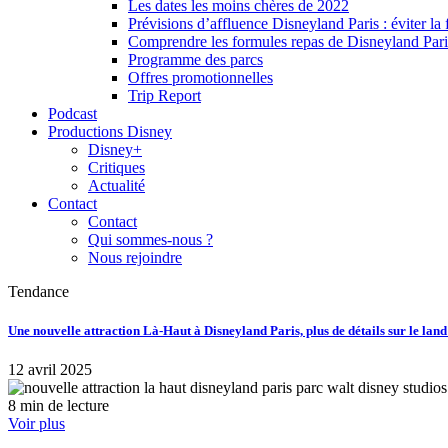
Les dates les moins chères de 2022
Prévisions d’affluence Disneyland Paris : éviter la 
Comprendre les formules repas de Disneyland Pari
Programme des parcs
Offres promotionnelles
Trip Report
Podcast
Productions Disney
Disney+
Critiques
Actualité
Contact
Contact
Qui sommes-nous ?
Nous rejoindre
Tendance
Une nouvelle attraction Là-Haut à Disneyland Paris, plus de détails sur le lan
12 avril 2025
8 min de lecture
Voir plus