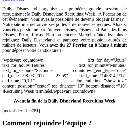
Daily Disneyland organise sa première grande session de
recrutement : la Daily Disneyland Recruiting Week ! A l’occasion de
cet évènement, vous avez la possibilité de devenir blogeur Disney !
Notre site internet ouvre ses portes à de nouvelles recrues. Alors si
vous êtes passionné par l’univers Disney, Disneyland Paris, les films
Disney, Pixar, Lucas Film ou encore Marvel n’attendez plus :
rejoignez Daily Disneyland et partagez votre passion auprès de
milliers de lecteurs. Vous avez
du 27 Février au 8 Mars à minuit
pour déposer votre candidature !
[wpdevart_countdown text_for_day=”Jours”
text_for_hour=”Heures” text_for_minut=”Minutes”
text_for_second=”Secondes” countdown_end_type=”date”
end_date=”08-03-2017 23:59″ start_time=”1488142717″
end_time=”0,1,1″ action_end_time=”show_text”
content_position=”center” top_ditance=”10″ bottom_distance=”10″
]Recruiting Week terminée[/wpdevart_countdown]
Avant la fin de la Daily Disneyland Recruiting Week
[metaslider id=9781]
Comment rejoindre l’équipe ?