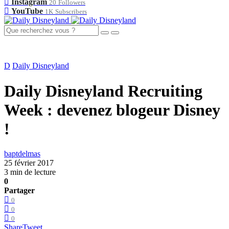
Instagram
20
Followers
YouTube
1K
Subscribers
D
Daily Disneyland
Daily Disneyland Recruiting
Week : devenez blogeur Disney
!
baptdelmas
25 février 2017
3 min de lecture
0
Partager
0
0
0
Share
Tweet