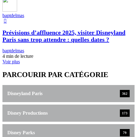
baptdelmas
Prévisions d’affluence 2025, visiter Disneyland
Paris sans trop attendre : quelles dates ?
baptdelmas
4 min de lecture
Voir plus
PARCOURIR PAR CATÉGORIE
Disneyland Paris
362
Disney Productions
173
Disney Parks
79