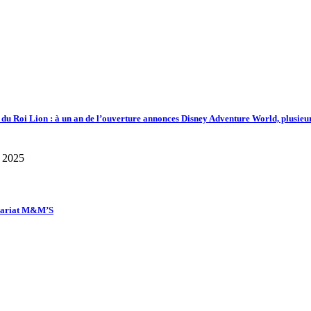
d du Roi Lion : à un an de l’ouverture annonces Disney Adventure World, plusieu
enariat M&M’S