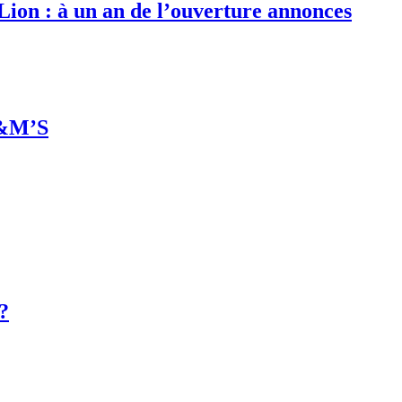
 Lion : à un an de l’ouverture annonces
M&M’S
 ?