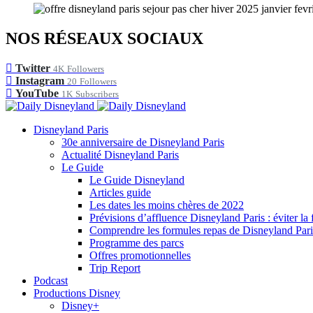
NOS RÉSEAUX SOCIAUX
Twitter
4K
Followers
Instagram
20
Followers
YouTube
1K
Subscribers
Disneyland Paris
30e anniversaire de Disneyland Paris
Actualité Disneyland Paris
Le Guide
Le Guide Disneyland
Articles guide
Les dates les moins chères de 2022
Prévisions d’affluence Disneyland Paris : éviter la 
Comprendre les formules repas de Disneyland Pari
Programme des parcs
Offres promotionnelles
Trip Report
Podcast
Productions Disney
Disney+