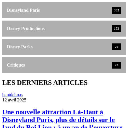
Disneyland Paris
362
Disney Productions
173
Disney Parks
79
Critiques
72
LES DERNIERS ARTICLES
baptdelmas
12 avril 2025
Une nouvelle attraction Là-Haut à
Disneyland Paris, plus de détails sur le
land du Roi Lion : à un an de l’ouverture