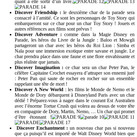
quant à elle sortir d’un livre.
Discover Friendship :
le deuxième char de la parade sera
consacré à l’amitié. Ce sont les personnages de Toy Story qui
embarqueront sur ce char pour un char Toy Story ! Jouets et
autres références aux films sont prévus !
Discover Adventure :
comme dans la Magie Disney en
Parade, les héros du Livre de la Jungle : Baloo et Mowgli
partageront un char avec les héros du Roi Lion : Simba et
Nala pour une immersion exotique entre savane et jungle. Le
char prendra place dans une faune et une flore envahissante et
plus réaliste que jamais.
Discover Imagination :
ce char sera un char Peter Pan, le
célèbre Capitaine Crochet essayera d’attraper son ennemi juré
: Peter Pan qui saute de rocher en rocher sur un ensemble
rappelant une tête de mort !
Discover A New World
: les films le Monde de Nemo et le
Monde de Dory débarquent à Disneyland Paris avec un char
dédié ! Préparez-vous à nager dans le courant Est Australien
avec l’énorme Tortue Crush qui volera au dessus de votre tête
en compagnie de Dory, Martin, Nemo, … Un char qui promet
d’être étonnant !
Discover Enchantment :
un nouveau char pas si nouveau
que ça puisqu’il est importé de Walt Disney World bien que