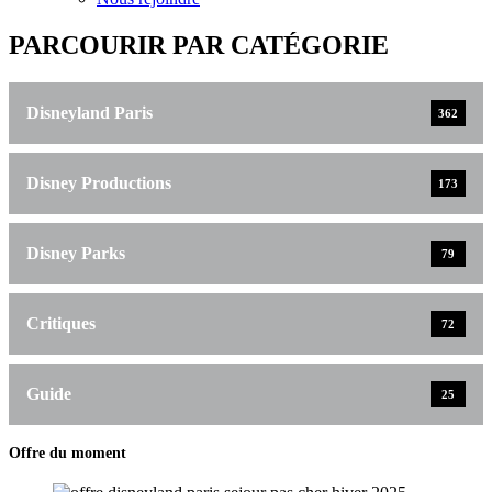
PARCOURIR PAR CATÉGORIE
Disneyland Paris
362
Disney Productions
173
Disney Parks
79
Critiques
72
Guide
25
Offre du moment