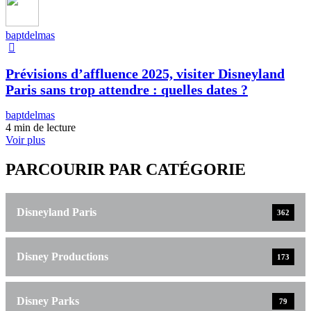
baptdelmas
Prévisions d’affluence 2025, visiter Disneyland
Paris sans trop attendre : quelles dates ?
baptdelmas
4 min de lecture
Voir plus
PARCOURIR PAR CATÉGORIE
Disneyland Paris
362
Disney Productions
173
Disney Parks
79